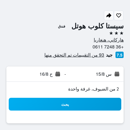
سيستا كلوب هوتل
فندق
3 نجوم
هاركاني، هنغاريا
+36 7248 0611
جيد
93 من التقييمات تم التحقق منها
7.5
س 15/8
-
ح 16/8
2 من الضيوف، غرفة واحدة
بحث