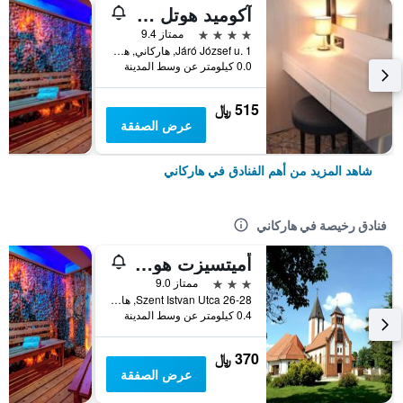
آكوميد هوتل هاركاني
4 نجوم
ممتاز 9.4
Járó József u. 1, هاركاني, هنغاريا
0.0 كيلومتر عن وسط المدينة
515 ﷼
عرض الصفقة
شاهد المزيد من أهم الفنادق في هاركاني
فنادق رخيصة في هاركاني
أميتسيزت هوتل هاركاني
3 نجوم
ممتاز 9.0
Szent Istvan Utca 26-28, هاركاني, هنغاريا
0.4 كيلومتر عن وسط المدينة
370 ﷼
عرض الصفقة