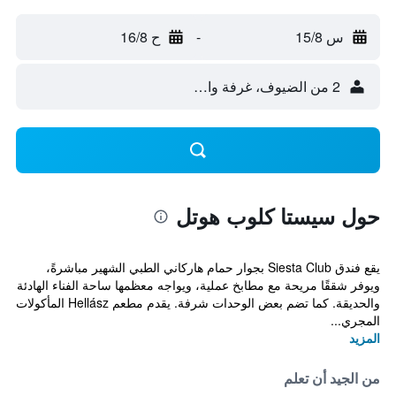
س 15/8
-
ح 16/8
2 من الضيوف، غرفة واحدة
حول سيستا كلوب هوتل
يقع فندق Siesta Club بجوار حمام هاركاني الطبي الشهير مباشرةً،
ويوفر شققًا مريحة مع مطابخ عملية، ويواجه معظمها ساحة الفناء الهادئة
والحديقة. كما تضم بعض الوحدات شرفة. يقدم مطعم Hellász المأكولات
المجري...
المزيد
من الجيد أن تعلم