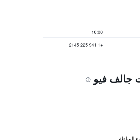
10:00
+1 941 225 2145
ت جالف فيو
ع المناطق