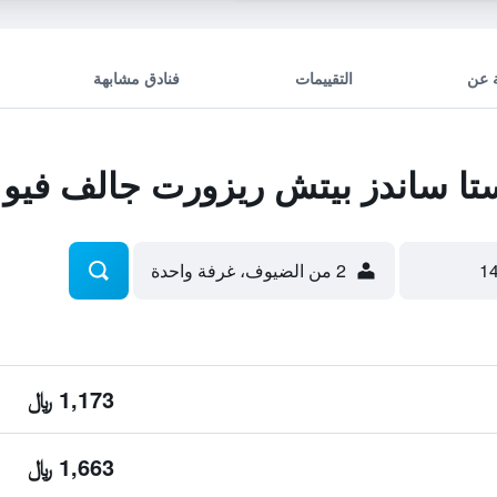
 عن
التقييمات
فنادق مشابهة
 ساندز بيتش ريزورت جالف فيو
2 من الضيوف، غرفة واحدة
1,173 ﷼
1,663 ﷼