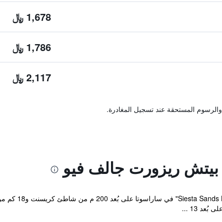
1,678 ﷼
1,786 ﷼
2,117 ﷼
والرسوم المستحقة عند تسجيل المغادرة.
بيتش ريزورت جالف فيو
يقع مكان إقامة "
عد 13 ...