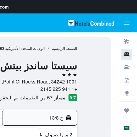
.com
رحلات طيران
الصفحة الرئيسية
الولايات المتحدة الأميريكية
963
فنادق
سيستا ساندز بيتش 
سيارات
3 نجوم
حزم العروض
1001 Point Of Rocks Road, 34242, ساراسوتا, فلوريدا, الولايات المتحدة الأميريكية
+1 941 225 2145
استكشاف
ممتاز
57 من التقييمات تم التحقق منها
9.7
رحلات
خ 13/8
-
العَرَبِيَّة
2 من الضيوف، غرفة واحدة