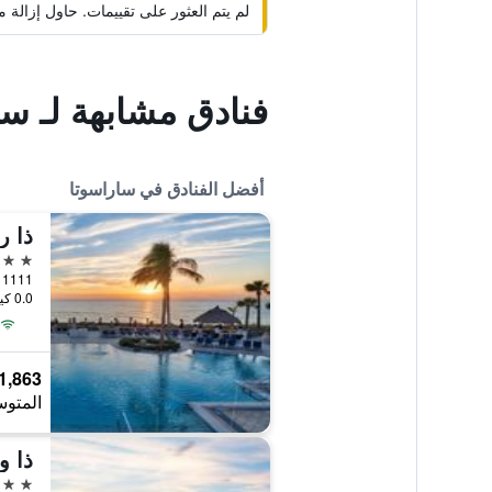
لم يتم العثور على تقييمات. حاول إزال
فنادق مشابهة لـ س
أفضل الفنادق في ساراسوتا
ذا ر
5 نجوم
0.0 كيلومتر عن وسط المدينة
1,863 ﷼
المتوس
ذا و
4 نجوم