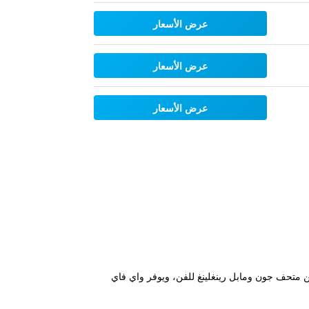
عرض الأسعار
عرض الأسعار
عرض الأسعار
Siesta Sands Beach Resort Gulf View" في ساراسوتا على بُعد 200 م من شاطئ كريسنت و18 كم من متحف جون ومابل رينغلينغ للفن، ويوفر واي فاي