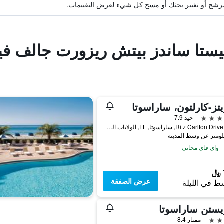
ة مرشح أو تغيير بحثك أو مسح كل شيء لعرض التقييمات.
يستا ساندز بيتش ريزورت جالف في
يتز-كارلتون، ساراسوتا
جيد 7.9
1111 Ritz Carlton Drive, ساراسوتا, FL, الولايات المتحدة الأميريكية
واي فاي مجاني
عرض الصفقة
ط في الليلة
يستن ساراسوتا
ممتاز 8.4