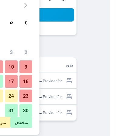
بح
ح
ن
3
2
مزود
10
9
17
16
Provider for سيم إير هوتل
24
23
Provider for سيم إير هوتل
31
30
Provider for سيم إير هوتل
منخفض
متو