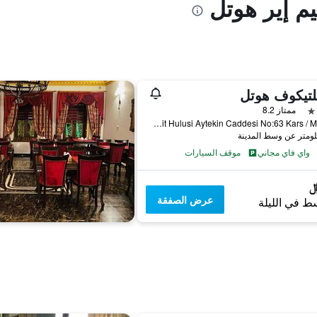
م إير هوتل
لتيكوف هوتل
ممتاز 8.2
Yusuf Pasa Mahallesi Sehit Hulusi Aytekin Caddesi No:63 Kars / Merkez, كارس, تركيا
واي فاي مجاني
موقف السيارات
عرض الصفقة
ط في الليلة