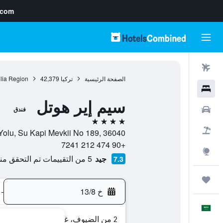
.com
رحلات طيران
الصفحة الرئيسية
تركيا
42,379
lia Region
فنادق
سيم إير هوتل
سيارات
فندق
4 نجوم
حزم العروض
Eski Erzurum Yolu, Su Kapi Mevkii No 189, 36040, كار
+90 474 212 7241
استكشاف
جيد
5 من التقييمات تم التحقق منها
7.3
رحلات
خ 13/8
-
العَرَبِيَّة
2 من الضيوف، غرفة واحدة