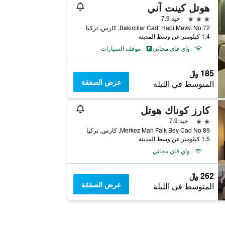
هوتل كينت آني
3 نجوم
جيد 7.9
Bakircilar Cad. Hapi Mevki No:72, كارس, تركيا
1.4 كيلومتر عن وسط المدينة
واي فاي مجاني
موقف السيارات
185 ﷼
عرض الصفقة
المتوسط في الليلة
كارز كوناك هوتل
2 نجمتين
جيد 7.9
Merkez Mah Faik Bey Cad No 89, كارس, تركيا
1.5 كيلومتر عن وسط المدينة
واي فاي مجاني
262 ﷼
عرض الصفقة
المتوسط في الليلة