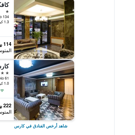
كافك
نجمة 
i No 134
1.3 كيلومتر عن وسط المدينة
114 ﷼
المتوس
كار
3 نجوم
ad No 61
1.0 كيلومتر عن وسط المدينة
222 ﷼
المتوس
شاهد أرخص الفنادق في كارس