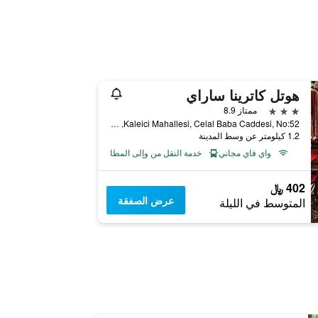
هوتل كاترينا ساراي
3 نجوم
ممتاز 8.9
Kaleici Mahallesi, Celal Baba Caddesi, No:52, كارس, تركيا
1.2 كيلومتر عن وسط المدينة
واي فاي مجاني
خدمة النقل من وإلى المطار
402 ﷼
عرض الصفقة
المتوسط في الليلة