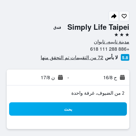
Simply Life Taipei
فندق
3 نجوم
مدينة تايبيه، تايوان
+886 288 111 618
لا بأس
72 من التقييمات تم التحقق منها
5.8
ح 16/8
-
ن 17/8
2 من الضيوف، غرفة واحدة
بحث