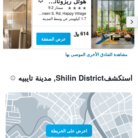
هوتل ريزونانس تايبي، تابيستري كوليكشن باي هيلتون
4 نجوم
ممتاز 9.2
No. 7 Linsen S. Rd, Happy Village, مدينة تايبيه, تايوان
1.7 كيلومتر عن وسط المدينة
614 ﷼
عرض الصفقة
مشاهدة الفنادق الأخرى الموصى بها
استكشفShilin District, مدينة تايبيه
اعرض على الخريطة