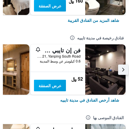
160 ﷼
عرض الصفقة
شاهد المزيد من الفنادق القريبة
فنادق رخيصة في مدينة تايبيه
فن إن تايبي هوستل
2F, No. 21, Yanping South Road, مدينة تايبيه, تايوان
0.6 كيلومتر عن وسط المدينة
52 ﷼
عرض الصفقة
شاهد أرخص الفنادق في مدينة تايبيه
الفنادق الموصى بها