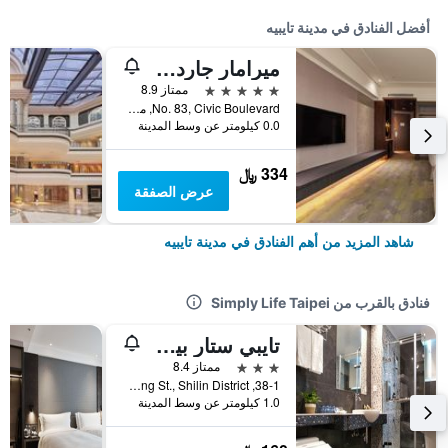
أفضل الفنادق في مدينة تايبيه
ميرامار جاردن تابييه
5 نجوم
ممتاز 8.9
No. 83, Civic Boulevard, مدينة تايبيه, تايوان
0.0 كيلومتر عن وسط المدينة
334 ﷼
عرض الصفقة
شاهد المزيد من أهم الفنادق في مدينة تايبيه
فنادق بالقرب من Simply Life Taipei
تايبي ستار بيوتي ريزورت هوتل
3 نجوم
ممتاز 8.4
38-1, Qiangang St., Shilin District, مدينة تايبيه, تايوان
1.0 كيلومتر عن وسط المدينة