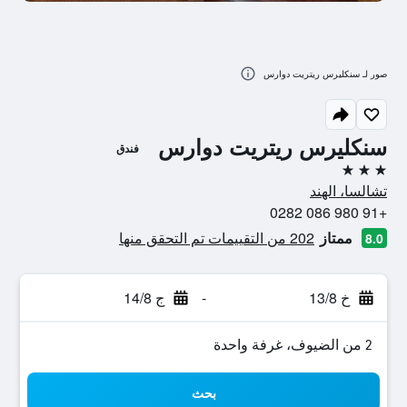
صور لـ سنكليرس ريتريت دوارس
سنكليرس ريتريت دوارس
فندق
3 نجوم
تشالسا، الهند
+91 980 086 0282
ممتاز
202 من التقييمات تم التحقق منها
8.0
خ 13/8
-
ج 14/8
2 من الضيوف، غرفة واحدة
بحث