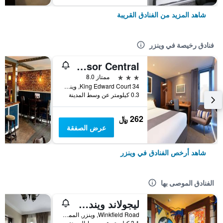
شاهد المزيد من الفنادق القريبة
فنادق رخيصة في وينزر
Travelodge Windsor Central
3 نجوم
ممتاز 8.0
34 King Edward Court, وينزر, المملكة المتحدة
0.3 كيلومتر عن وسط المدينة
262 ﷼
عرض الصفقة
شاهد أرخص الفنادق في وينزر
الفنادق الموصى بها
ليجولاند ويندسور ريزورت
Winkfield Road, وينزر, المملكة المتحدة
3.1 كيلومتر عن وسط المدينة