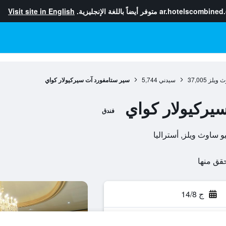
ar.hotelscombined
متوفر أيضاً باللغة الإنجليزية.
Visit site in English
ث ويلز
37,005
سيدني
5,744
سير ستامفورد آت سيركيولار كواي
يركيولار كواي
فندق
ج 14/8