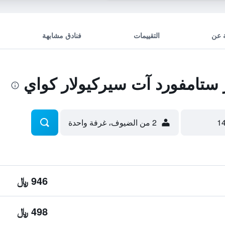
 عن
التقييمات
فنادق مشابهة
تامفورد آت سيركيولار كواي
2 من الضيوف، غرفة واحدة
946 ﷼
498 ﷼