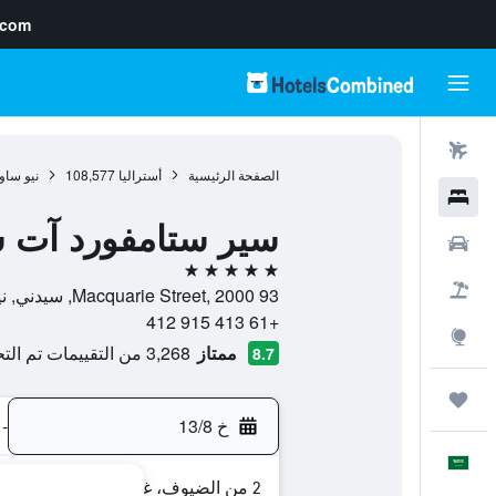
.com
رحلات طيران
الصفحة الرئيسية
أستراليا
108,577
نيو ساو
فنادق
سير ستامفورد آت س
سيارات
5 نجوم
حزم العروض
93 Macquarie Street, 2000, سيدني, نيو ساوث ويلز, أستراليا
+61 413 915 412
استكشاف
ممتاز
3,268 من التقييمات تم التحقق منها
8.7
رحلات
خ 13/8
-
العَرَبِيَّة
2 من الضيوف، غرفة واحدة