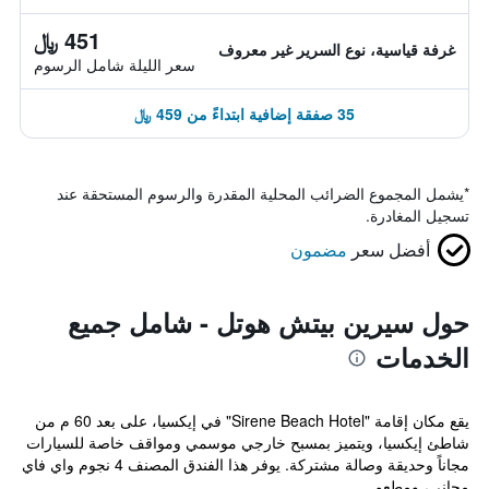
451 ﷼
غرفة قياسية، نوع السرير غير معروف
سعر الليلة شامل الرسوم
35 صفقة إضافية ابتداءً من 459 ﷼
*
يشمل المجموع الضرائب المحلية المقدرة والرسوم المستحقة عند
تسجيل المغادرة.
أفضل سعر
مضمون
حول سيرين بيتش هوتل - شامل جميع
الخدمات
يقع مكان إقامة "Sirene Beach Hotel" في إيكسيا، على بعد 60 م من
شاطئ إيكسيا، ويتميز بمسبح خارجي موسمي ومواقف خاصة للسيارات
مجاناً وحديقة وصالة مشتركة. يوفر هذا الفندق المصنف 4 نجوم واي فاي
مجاني، ومطعم...