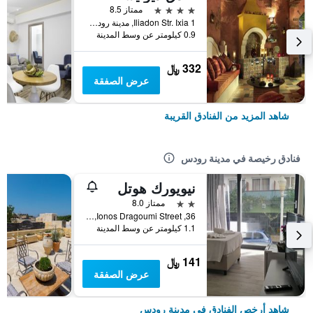
4 نجوم
ممتاز 8.5
1 Iliadon Str. Ixia, مدينة رودس, اليونان
0.9 كيلومتر عن وسط المدينة
332 ﷼
عرض الصفقة
شاهد المزيد من الفنادق القريبة
فنادق رخيصة في مدينة رودس
نيويورك هوتل
2 نجمتين
ممتاز 8.0
36, Ionos Dragoumi Street, مدينة رودس, اليونان
1.1 كيلومتر عن وسط المدينة
141 ﷼
عرض الصفقة
شاهد أرخص الفنادق في مدينة رودس