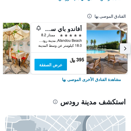
الفنادق الموصى بها
أفاندو باي سويتس هوتل
5 نجوم
ممتاز 8.2
Afandou Beach, مدينة رودس, اليونان
18.0 كيلومتر عن وسط المدينة
395 ﷼
عرض الصفقة
مشاهدة الفنادق الأخرى الموصى بها
استكشف مدينة رودس