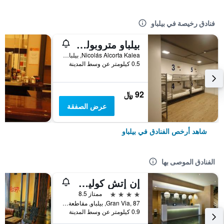
فنادق رخيصة في بيلباو
بيلباو متروبوليتان هوستل باي بوش هوتلز
Nicolás Alcorta Kalea, بيلباو, مقاطعة بيسكاي, أسبانيا
0.5 كيلومتر عن وسط المدينة
92 ﷼
عرض الصفقة
شاهد أرخص الفنادق في بيلباو
الفنادق الموصى بها
إن إتش كوليكشن مدريد يورو بيلدينغ
4 نجوم
ممتاز 8.5
Gran Via, 87, بيلباو, مقاطعة بيسكاي, أسبانيا
0.9 كيلومتر عن وسط المدينة