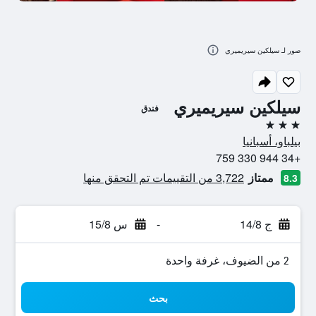
صور لـ سيلكين سيريميري
سيلكين سيريميري
فندق
3 نجوم
بيلباو، أسبانيا
+34 944 330 759
ممتاز
3,722 من التقييمات تم التحقق منها
8.3
ج 14/8
-
س 15/8
2 من الضيوف، غرفة واحدة
بحث