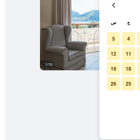
ج
س
5
4
12
11
1/15
غرفة معيشة
19
18
26
25