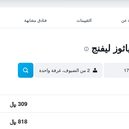
 عن
التقييمات
فنادق مشابهة
وز ليفنج
2 من الضيوف، غرفة واحدة
309 ﷼
818 ﷼