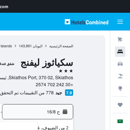
.com
رحلات طيران
الصفحة الرئيسية
اليونان
143,991
 Islands
فنادق
سكياثوز ليفنج
سيارات
شقق فندق
3 نجوم
حزم العروض
Skiathos Port, 370 02, Skiathos, ثيساليا, اليونان
+30 242 702 2574
استكشاف
جيد
778 من التقييمات تم التحقق منها
7.9
رحلات
ح 16/8
-
العَرَبِيَّة
2 من الضيوف، غرفة واحدة