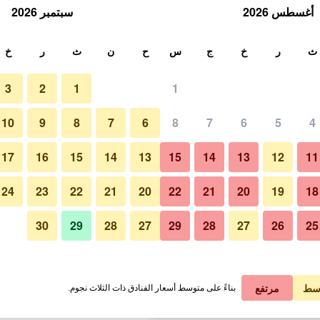
أغسطس 2026
سبتمبر 2026
ث
ث
ر
خ
ج
س
ح
ن
ث
ر
خ
3
2
1
1
لة الواحدة
10
9
8
7
6
8
7
6
5
4
حمام
لي في الليلة
17
16
15
14
13
15
14
13
12
11
 ﷼
عرض الصفقة
24
23
22
21
20
22
21
20
19
18
30
29
28
27
29
28
27
26
25
صور لـ سكياثوز ليفنج
 ﷼
عرض الصفقة
 ﷼
عرض الصفقة
سط
مرتفع
بناءً على متوسط أسعار الفنادق ذات الثلاث نجوم.