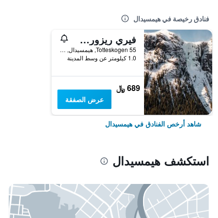
فنادق رخيصة في هيمسيدال
فيري ريزورت هيمسيدال
Totteskogen 55, هيمسيدال, مقاطعة بوسكيرود, النرويج
1.0 كيلومتر عن وسط المدينة
689 ﷼
عرض الصفقة
شاهد أرخص الفنادق في هيمسيدال
استكشف هيمسيدال