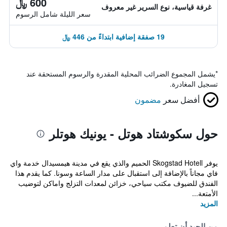
600 ﷼
غرفة قياسية، نوع السرير غير معروف
سعر الليلة شامل الرسوم
19 صفقة إضافية ابتداءً من 446 ﷼
*
يشمل المجموع الضرائب المحلية المقدرة والرسوم المستحقة عند
تسجيل المغادرة.
أفضل سعر
مضمون
حول سكوشتاد هوتل - يونيك هوتلر
يوفر Skogstad Hotell الحميم والذي يقع في مدينة هيمسيدال خدمة واي
فاي مجاناً بالإضافة إلى استقبال على مدار الساعة وسونا. كما يقدم هذا
الفندق للضيوف مكتب سياحي، خزائن لمعدات التزلج واماكن لتوضيب
الأمتعة...
المزيد
من الجيد أن تعلم