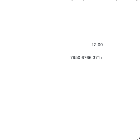
12:00
+371 6766 7950
ي