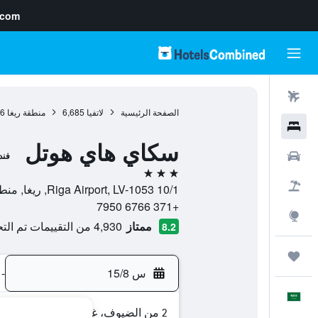
.com
رحلات طيران
الصفحة الرئيسية
لاتفيا
6,685
منطقة ريغا
46
فنادق
سكاي هاي هوتل
سيارات
فند
3 نجوم
حزم العروض
10/1 Riga Airport, LV-1053, ريغا, منطقة ريغا, لاتفيا
+371 6766 7950
استكشاف
ممتاز
4,930 من التقييمات تم التحقق منها
8.2
رحلات
س 15/8
-
العَرَبِيَّة
2 من الضيوف، غرفة واحدة