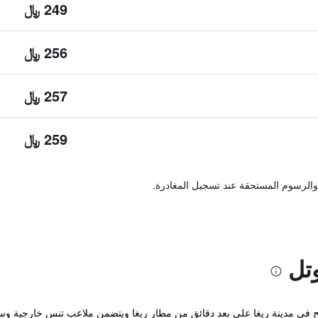
249 ﷼
256 ﷼
257 ﷼
259 ﷼
والرسوم المستحقة عند تسجيل المغادرة.
تل
Sky High H في مكان مريح في مدينة ريغا على بعد دقائق من مطار ريغا ويتضمن ملاعب تنس خ