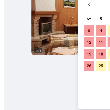
ج
س
5
4
12
11
1/21
آخر
19
18
26
25