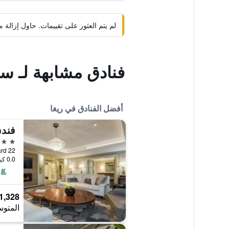
لم يتم العثور على تقييمات. حاول إزال
فنادق مشابهة لـ س
أفضل الفنادق في ريغا
فندق
5 نجوم
levard 22
0.0 كيلومتر عن وسط المدينة
1,328 ﷼
المتوس