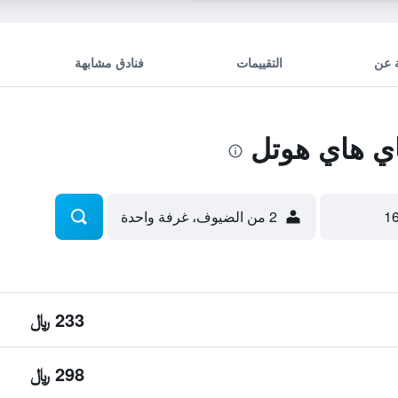
 عن
التقييمات
فنادق مشابهة
 هاي هوتل
2 من الضيوف، غرفة واحدة
233 ﷼
298 ﷼