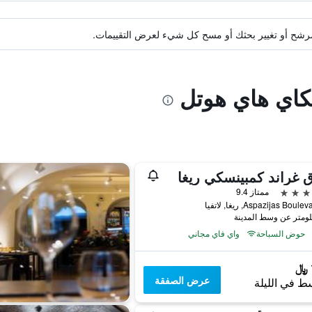
ة مرشح أو تغيير بحثك أو مسح كل شيء لعرض التقييمات.
كاي هاي هوتل
 غراند كمبينسكي ريغا
ممتاز 9.4
Aspazijas Bou, ريغا, لاتفيا
حوض السباحة
واي فاي مجاني
عرض الصفقة
ط في الليلة