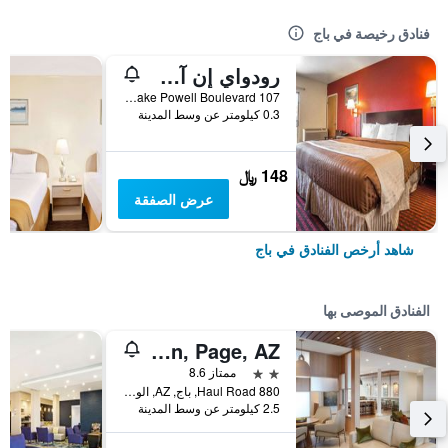
فنادق رخيصة في باج
رودواي إن آت ليك باول
107 South Lake Powell Boulevard, باج, AZ, الولايات المتحدة الأميريكية
0.3 كيلومتر عن وسط المدينة
148 ﷼
عرض الصفقة
شاهد أرخص الفنادق في باج
الفنادق الموصى بها
Country Inn & Suites by Radisson, Page, AZ
2 نجمتين
ممتاز 8.6
880 Haul Road, باج, AZ, الولايات المتحدة الأميريكية
2.5 كيلومتر عن وسط المدينة