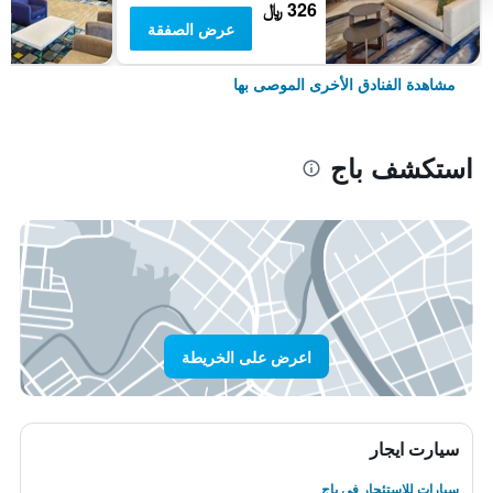
326 ﷼
عرض الصفقة
مشاهدة الفنادق الأخرى الموصى بها
استكشف باج
اعرض على الخريطة
سيارت ايجار
سيارات للاستئجار في باج