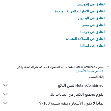
الفنادق في إندونيسيا
الفنادق في الامارات العربية المتحدة
الفنادق في البحرين
الفنادق في مصر
الفنادق في فرنسا
الفنادق في المملكة المتحدة
الفنادق في إيطاليا
الفنادق في تايلاند
*
يحاول HotelsCombined بشكل دائم الحصول على الأسعار الدقيقة، ولكن
لا يمكن ضمان الأسعار
.
إليك السبب:
HotelsCombined ليس البائع
نقوم بتجميع الكثير من البيانات لك
لماذا لا تكون الأسعار دقيقة بنسبة 100٪؟