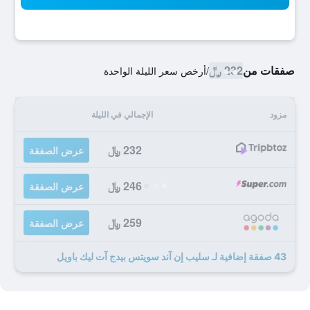
صفقات من
232 ﷼
/
أرخص سعر الليلة الواحدة
مزود
الإجمالي في الليلة
232 ﷼
عرض الصفقة
246 ﷼
عرض الصفقة
259 ﷼
عرض الصفقة
43 صفقة إضافية لـ سليب إن آند سويتس بيدج آت ليك باويل