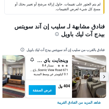
لم يتم العثور على تقييمات. حاول إزالة مرشح أو تغيير بحثك أو
مسح كل شيء لعرض التقييمات.
فنادق مشابهة لـ سليب إن آند سويتس
بيدج آت ليك باويل
فنادق بالقرب من سليب إن آند سويتس بيدج آت ليك باويل
وينجايت باي ويندام بايدج ليك بويل
3 نجوم
ممتاز 8.4
671 Scenic View Road, باج, AZ, الولايات المتحدة الأميريكية
0.1 كيلومتر عن وسط المدينة
404 ﷼
عرض الصفقة
شاهد المزيد من الفنادق القريبة