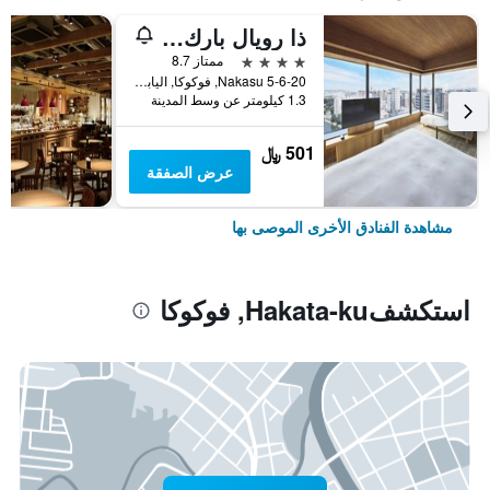
ذا رويال بارك كانفاس فوكوكا ناكاسو
4 نجوم
ممتاز 8.7
5-6-20 Nakasu, فوكوكا, اليابان
1.3 كيلومتر عن وسط المدينة
501 ﷼
عرض الصفقة
مشاهدة الفنادق الأخرى الموصى بها
استكشفHakata-ku, فوكوكا