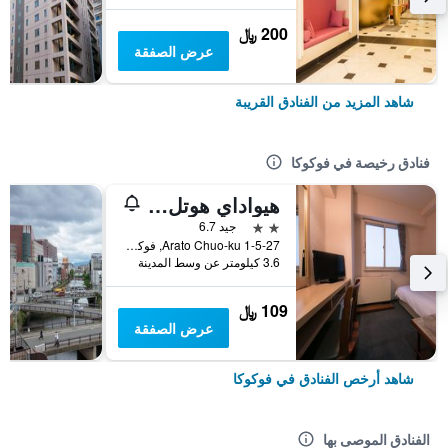
200 ﷼
عرض الصفقة
شاهد المزيد من الفنادق القريبة
فنادق رخيصة في فوكوكا
هيواداي هوتل أراتو
2 نجمتين
جيد 6.7
1-5-27 Arato Chuo-ku, فوكوكا, اليابان
3.6 كيلومتر عن وسط المدينة
109 ﷼
عرض الصفقة
شاهد أرخص الفنادق في فوكوكا
الفنادق الموصى بها