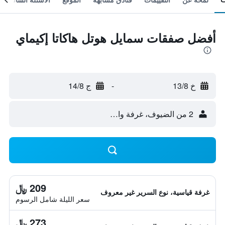
أفضل صفقات سمايل هوتل هاكاتا إكيماي
خ 13/8
-
ج 14/8
2 من الضيوف، غرفة واحدة
209 ﷼
غرفة قياسية، نوع السرير غير معروف
سعر الليلة شامل الرسوم
273 ﷼