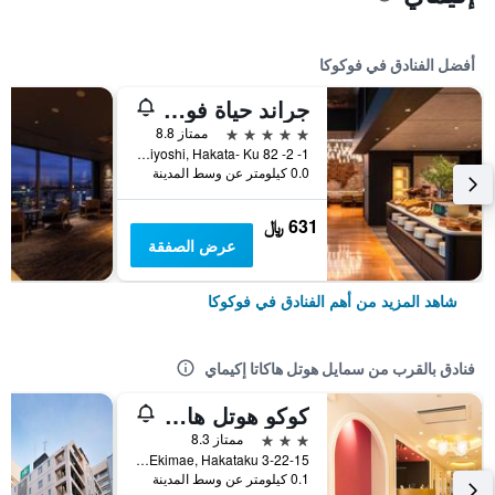
أفضل الفنادق في فوكوكا
جراند حياة فوكوكا
5 نجوم
ممتاز 8.8
1- 2- 82 Sumiyoshi, Hakata- Ku, فوكوكا, اليابان
0.0 كيلومتر عن وسط المدينة
631 ﷼
عرض الصفقة
شاهد المزيد من أهم الفنادق في فوكوكا
فنادق بالقرب من سمايل هوتل هاكاتا إكيماي
كوكو هوتل هاكاتا ستيشن
3 نجوم
ممتاز 8.3
3-22-15 Hakata Ekimae, Hakataku, فوكوكا, اليابان
0.1 كيلومتر عن وسط المدينة