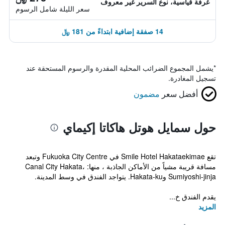
غرفة قياسية، نوع السرير غير معروف
سعر الليلة شامل الرسوم
14 صفقة إضافية ابتداءً من 181 ﷼
*
يشمل المجموع الضرائب المحلية المقدرة والرسوم المستحقة عند
تسجيل المغادرة.
أفضل سعر
مضمون
حول سمايل هوتل هاكاتا إكيماي
تقع Smile Hotel Hakataekimae في Fukuoka City Centre وتبعد
مسافة قريبة مشياً من الأماكن الجاذبة ، منها: Canal City Hakata،
Sumiyoshi-jinja وHakata-ku. يتواجد الفندق في وسط المدينة.
يقدم الفندق خ...
المزيد