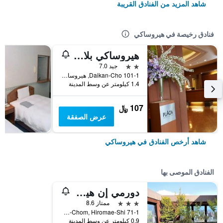
شاهد المزيد من الفنادق القريبة
فنادق رخيصة في هيروساكي
هيروساكي بلازا هوتل
2 نجمتين
جيد 7.0
101-1 Daikan-Cho, هيروساكي, اليابان
1.4 كيلومتر عن وسط المدينة
107 ﷼
عرض الصفقة
شاهد أرخص الفنادق في هيروساكي
الفنادق الموصى بها
دورمي إن هيروزاكي ناتورال هوت سبرينغ
3 نجوم
ممتاز 8.6
71-1 Hon-Chom, Hiromae-Shi, هيروساكي, اليابان
0.9 كيلومتر عن وسط المدينة