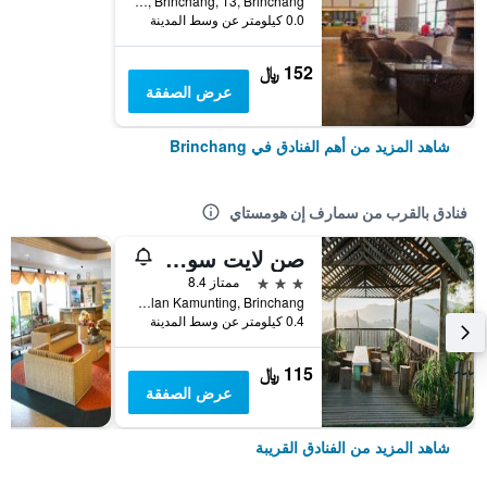
Kea Farm, Brinchang, 13, Brinchang, ماليزيا
0.0 كيلومتر عن وسط المدينة
152 ﷼
عرض الصفقة
شاهد المزيد من أهم الفنادق في Brinchang
فنادق بالقرب من سمارف إن هومستاي
صن لايت سويت سيندريان بيرهاد
3 نجوم
ممتاز 8.4
No 46 & A47, Jalan Kamunting, Brinchang, ماليزيا
0.4 كيلومتر عن وسط المدينة
115 ﷼
عرض الصفقة
شاهد المزيد من الفنادق القريبة