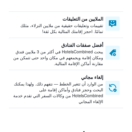
الملايين من التعليقات
تقييمات وتعليقات حقيقية من ملايين النزلاء، مثلك
تمامًا. احجز إقامتك المثالية بكل ثقة!
أفضل صفقات الفنادق
يبحث HotelsCombined في أكثر من 3 ملايين فندق
ومكان إقامة ويجمعهم في مكان واحد حتى تتمكن من
مقارنة أماكن الإقامة المثالية.
إلغاء مجاني
من الوارد أن تتغير الخطط — نتفهم ذلك. ولهذا يمكنك
البحث وحجز فنادق وأماكن إقامة على
HotelsCombined من وكالات السفر التي تقدم خدمة
الإلغاء المجاني