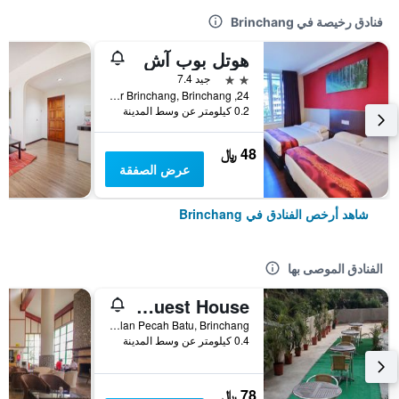
فنادق رخيصة في Brinchang
هوتل بوب آش
2 نجمتين
جيد 7.4
24, Tingkat 1, Jalan Bandar Brinchang, Brinchang, ماليزيا
0.2 كيلومتر عن وسط المدينة
48 ﷼
عرض الصفقة
شاهد أرخص الفنادق في Brinchang
الفنادق الموصى بها
Sam Jade Guest House
No.128, Jalan Pecah Batu, Brinchang, ماليزيا
0.4 كيلومتر عن وسط المدينة
78 ﷼