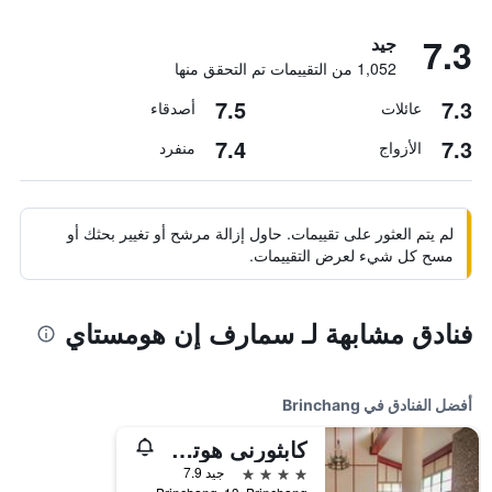
7.3
جيد
1,052 من التقييمات تم التحقق منها
7.5
7.3
عائلات
أصدقاء
7.4
7.3
الأزواج
منفرد
لم يتم العثور على تقييمات. حاول إزالة مرشح أو تغيير بحثك أو
مسح كل شيء لعرض التقييمات.
فنادق مشابهة لـ سمارف إن هومستاي
أفضل الفنادق في Brinchang
كابثورنى هوتل كاميرون هايلاندس
4 نجوم
جيد 7.9