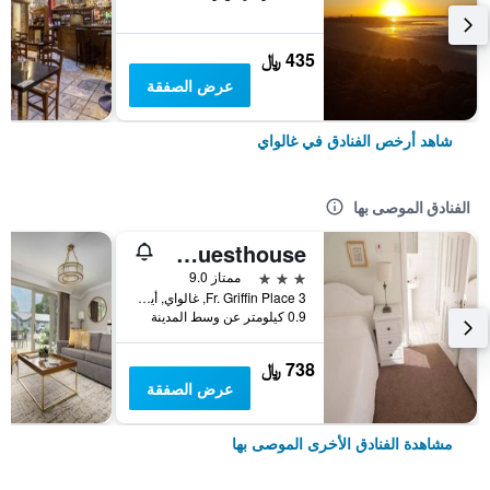
435 ﷼
عرض الصفقة
شاهد أرخص الفنادق في غالواي
الفنادق الموصى بها
Griffin Lodge Guesthouse
3 نجوم
ممتاز 9.0
3 Fr. Griffin Place, غالواي, أيرلندا
0.9 كيلومتر عن وسط المدينة
738 ﷼
عرض الصفقة
مشاهدة الفنادق الأخرى الموصى بها