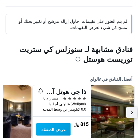
لم يتم العثور على تقييمات. حاول إزالة مرشح أو تغيير بحثك أو
مسح كل شيء لعرض التقييمات.
فنادق مشابهة لـ سنوزلس كي ستريت
توريست هوستل
أفضل الفنادق في غالواي
ذا جي هوتل آند سبا
5 نجوم
ممتاز 8.7
Wellpark, غالواي, أيرلندا
0.0 كيلومتر عن وسط المدينة
815 ﷼
عرض الصفقة