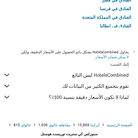
الفنادق في فرنسا
الفنادق في المملكة المتحدة
الفنادق في إيطاليا
الفنادق في تايلاند
*
يحاول HotelsCombined بشكل دائم الحصول على الأسعار الدقيقة، ولكن
لا يمكن ضمان الأسعار
.
إليك السبب:
HotelsCombined ليس البائع
نقوم بتجميع الكثير من البيانات لك
لماذا لا تكون الأسعار دقيقة بنسبة 100٪؟
الصفحة الرئيسية
أيرلندا
15,869
مقاطعة غالوي
1,936
غالواي
815
سنوزلس كي ستريت توريست هوستل