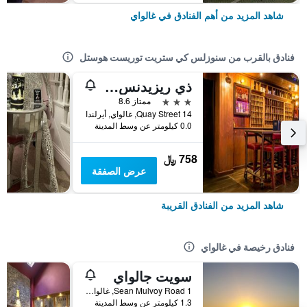
شاهد المزيد من أهم الفنادق في غالواي
فنادق بالقرب من سنوزلس كي ستريت توريست هوستل
ذي ريزيدنس هوتل
3 نجوم
ممتاز 8.6
14 Quay Street, غالواي, أيرلندا
0.0 كيلومتر عن وسط المدينة
758 ﷼
عرض الصفقة
شاهد المزيد من الفنادق القريبة
فنادق رخيصة في غالواي
سويت جالواي
1 Sean Mulvoy Road, غالواي, أيرلندا
1.3 كيلومتر عن وسط المدينة