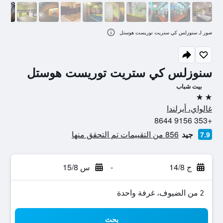
صور لـ سنوزلس كي ستريت توريست هوستل
سنوزلس كي ستريت توريست هوستل
بيت شباب
2 نجمتين
غالواي، أيرلندا
+353 9156 8644
جيد
856 من التقييمات تم التحقق منها
7.9
ج 14/8
-
س 15/8
2 من الضيوف، غرفة واحدة
بحث