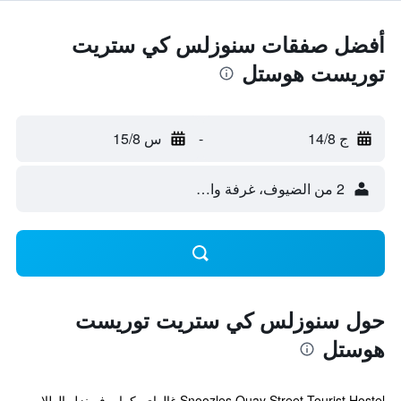
أفضل صفقات سنوزلس كي ستريت
توريست هوستل
ج 14/8
-
س 15/8
2 من الضيوف، غرفة واحدة
حول سنوزلس كي ستريت توريست
هوستل
Snoozles Quay Street Tourist Hostel غالواي. كما يوفر نزل الطلاب