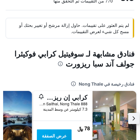
770 من التقييمات تم التحقق منها
لم يتم العثور على تقييمات. حاول إزالة مرشح أو تغيير بحثك أو
مسح كل شيء لعرض التقييمات.
فنادق مشابهة لـ سوفيتيل كرابي فوكيثرا
جولف آند سبا ريزورت
فنادق رخيصة في Nong Thale
كرابي إن ريزورت
888 Moo 4 Tambon Saithai, Nong Thale, تايلاند
7.3 كيلومتر عن وسط المدينة
78 ﷼
عرض الصفقة