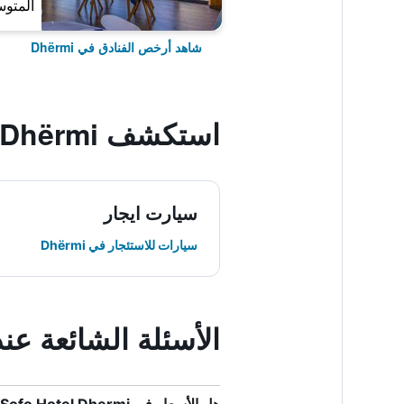
المتوس
شاهد أرخص الفنادق في Dhërmi
استكشف Dhërmi
سيارت ايجار
سيارات للاستئجار في Dhërmi
الأسئلة الشائعة عند حجز  Dhermi