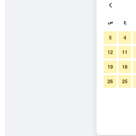
ج
س
5
4
12
11
19
18
26
25