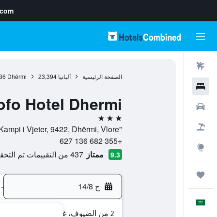
.com
رحلات طيران
الصفحة الرئيسية
ألبانيا
23,394
Dhërmi
36
فنادق
ofo Hotel Dhermi
سيارات
3 نجوم
حزم العروض
"Megali Hora" nr 25, Kampi i Vjeter, 9422, Dhërmi, Vlore, ألبانيا
+355 682 136 627
استكشاف
ممتاز
437 من التقييمات تم التحقق منها
9.3
رحلات
ج 14/8
-
العَرَبِيَّة
2 من الضيوف، غرفة واحدة