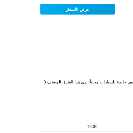
عرض الأسعار
يقع مكان إقامة "Sofo Hotel Dhermi" في ديرمي، على بعد 300 م من شاطئ ذيرمي (Dhermi Beach)، ويتميز ببار ومواقف خاصة للسيارات مجاناً. لدى هذا الفندق المصنف 3
10:30