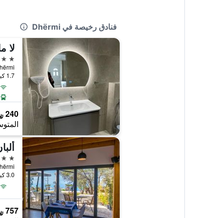
فنادق رخيصة في Dhërmi
لا م
3 نجوم
, Dhërmi
1.7 كيلومتر عن وسط المدينة
240 ﷼
المتوس
ألبا
4 نجوم
 Dhërmi
3.0 كيلومتر عن وسط المدينة
757 ﷼