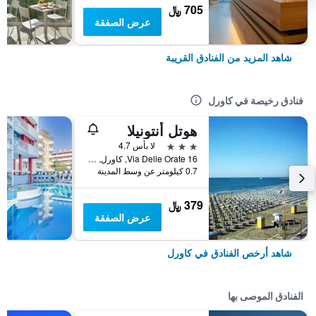
705 ﷼
عرض الصفقة
شاهد المزيد من الفنادق القريبة
فنادق رخيصة في كاورل
هوتل أنتونيلا
3 نجوم
لا بأس 4.7
Via Delle Orate 16, كاورل, فينيتو, إيطاليا
0.7 كيلومتر عن وسط المدينة
379 ﷼
عرض الصفقة
شاهد أرخص الفنادق في كاورل
الفنادق الموصى بها