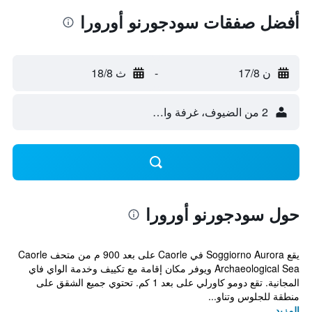
أفضل صفقات سودجورنو أورورا
ن 17/8
-
ث 18/8
2 من الضيوف، غرفة واحدة
حول سودجورنو أورورا
يقع Soggiorno Aurora في Caorle على بعد 900 م من متحف Caorle
Archaeological Sea ويوفر مكان إقامة مع تكييف وخدمة الواي فاي
المجانية. تقع دومو كاورلي على بعد 1 كم. تحتوي جميع الشقق على
منطقة للجلوس وتناو...
المزيد