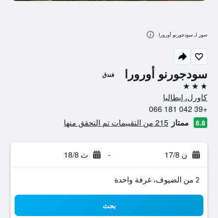
صور لـ سودجورنو أورورا
سودجورنو أورورا
فندق
3 نجوم
كاورل، إيطاليا
+39 042 181 066
ممتاز
215 من التقييمات تم التحقق منها
8.8
ن 17/8
-
ث 18/8
2 من الضيوف، غرفة واحدة
بحث