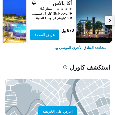
أكا بالاس
4 نجوم
ممتاز 9.3
Str. Nuova 19, كاورل, فينيتو, إيطاليا
0.9 كيلومتر عن وسط المدينة
670 ﷼
عرض الصفقة
مشاهدة الفنادق الأخرى الموصى بها
استكشف كاورل
اعرض على الخريطة