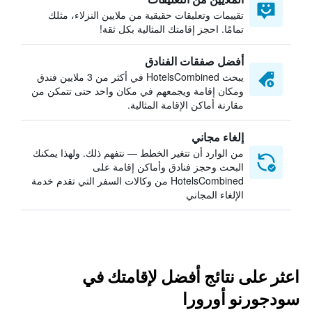
تقييمات وتعليقات حقيقية من ملايين النزلاء، مثلك
تمامًا. احجز إقامتك المثالية بكل ثقة!
أفضل صفقات الفنادق
يبحث HotelsCombined في أكثر من 3 ملايين فندق
ومكان إقامة ويجمعهم في مكان واحد حتى تتمكن من
مقارنة أماكن الإقامة المثالية.
إلغاء مجاني
من الوارد أن تتغير الخطط — نتفهم ذلك. ولهذا يمكنك
البحث وحجز فنادق وأماكن إقامة على
HotelsCombined من وكالات السفر التي تقدم خدمة
الإلغاء المجاني
اعثر على نتائج أفضل لإقامتك في
سودجورنو أورورا