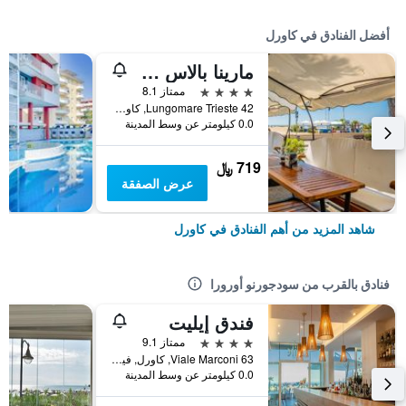
أفضل الفنادق في كاورل
مارينا بالاس هوتل
4 نجوم
ممتاز 8.1
Lungomare Trieste 42, كاورل, فينيتو, إيطاليا
0.0 كيلومتر عن وسط المدينة
719 ﷼
عرض الصفقة
شاهد المزيد من أهم الفنادق في كاورل
فنادق بالقرب من سودجورنو أورورا
فندق إيليت
4 نجوم
ممتاز 9.1
Viale Marconi 63, كاورل, فينيتو, إيطاليا
0.0 كيلومتر عن وسط المدينة