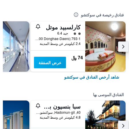
فنادق رخيصة في سوكتشو
كارلسبيد موتل
تقييم فئة 2
جيد 6.4
793-1 Gyo-Dong (4400 Donghae-Daero), سوكتشو, كوريا الجنوبية
2.4 كيلومتر عن وسط المدينة
74 ﷼
عرض الصفقة
شاهد أرخص الفنادق في سوكتشو
الفنادق الموصى بها
سبا بنسيون باسو
40, Hadomun-gil, سوكتشو, كوريا الجنوبية
4.8 كيلومتر عن وسط المدينة