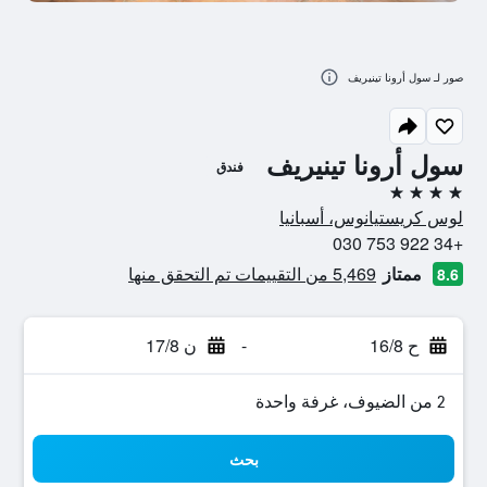
صور لـ سول أرونا تينيريف
سول أرونا تينيريف
فندق
4 نجوم
لوس كريستيانوس، أسبانيا
+34 922 753 030
ممتاز
5,469 من التقييمات تم التحقق منها
8.6
ح 16/8
-
ن 17/8
2 من الضيوف، غرفة واحدة
بحث