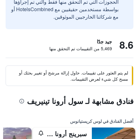
الحجوزات التي تم التحقق منها فقط والتي تم إجراؤها
بواسطة مستخدمين حقيقيين مع HotelsCombined أو
مع شركائنا الخارجيين الموثوقين.
8.6
جيد جدًا
5,469 من التقييمات تم التحقق منها
لم يتم العثور على تقييمات. حاول إزالة مرشح أو تغيير بحثك أو
مسح كل شيء لعرض التقييمات.
فنادق مشابهة لـ سول أرونا تينيريف
أفضل الفنادق في لوس كريستيانوس
سبرينج أرونا جران هوتل آند سبا - للبالغين فقط