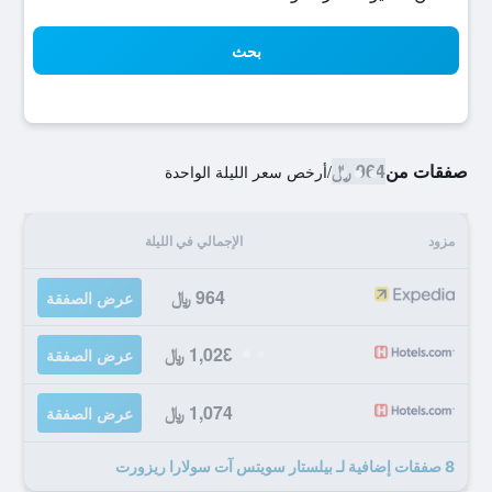
بحث
صفقات من
964 ﷼
/
أرخص سعر الليلة الواحدة
مزود
الإجمالي في الليلة
964 ﷼
عرض الصفقة
1,028 ﷼
عرض الصفقة
1,074 ﷼
عرض الصفقة
8 صفقات إضافية لـ بيلستار سويتس آت سولارا ريزورت