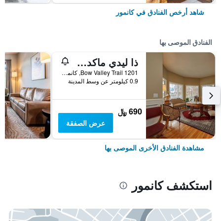
شاهد أرخص الفنادق في كانمور
الفنادق الموصى بها
ذا ليدي ماكدونالد كانتري إن
1201 Bow Valley Trail, كانمور, AB, كندا
0.9 كيلومتر عن وسط المدينة
690 ﷼
عرض الصفقة
مشاهدة الفنادق الأخرى الموصى بها
استكشف كانمور