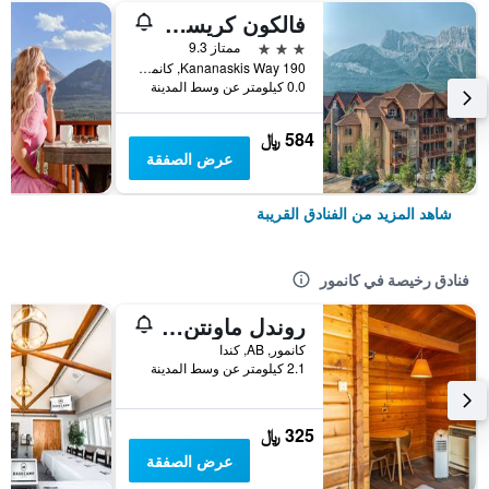
فالكون كريست لودج باي كليك
3 نجوم
ممتاز 9.3
190 Kananaskis Way, كانمور, AB, كندا
0.0 كيلومتر عن وسط المدينة
584 ﷼
عرض الصفقة
شاهد المزيد من الفنادق القريبة
فنادق رخيصة في كانمور
روندل ماونتن لودج
كانمور, AB, كندا
2.1 كيلومتر عن وسط المدينة
325 ﷼
عرض الصفقة