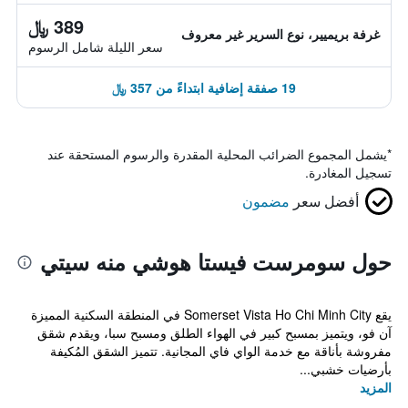
389 ﷼
غرفة بريميير، نوع السرير غير معروف
سعر الليلة شامل الرسوم
19 صفقة إضافية ابتداءً من 357 ﷼
*
يشمل المجموع الضرائب المحلية المقدرة والرسوم المستحقة عند
تسجيل المغادرة.
أفضل سعر
مضمون
حول سومرست فيستا هوشي منه سيتي
يقع Somerset Vista Ho Chi Minh City في المنطقة السكنية المميزة
آن فو، ويتميز بمسبح كبير في الهواء الطلق ومسبح سبا، ويقدم شقق
مفروشة بأناقة مع خدمة الواي فاي المجانية. تتميز الشقق المُكيفة
بأرضيات خشبي...
المزيد