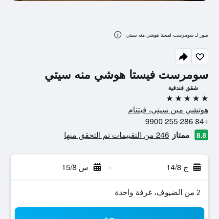
صور لـ سومرست فيستا هوشي منه سيتي
سومرست فيستا هوشي منه سيتي
شقق فندقية
5 نجوم
هوتشي مين سيتي، فيتنام
+84 286 255 9900
ممتاز
246 من التقييمات تم التحقق منها
8.8
ج 14/8
-
س 15/8
2 من الضيوف، غرفة واحدة
بحث