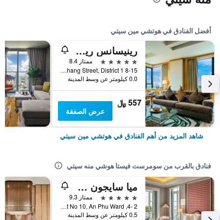
أفضل الفنادق في هوتشي مين سيتي
رينيسانس ريفرسايد هوتل سايجون
5 نجوم
ممتاز 8.4
8-15 Ton Duc Thang Street, District 1, هوتشي مين سيتي, فيتنام
0.0 كيلومتر عن وسط المدينة
557 ﷼
عرض الصفقة
شاهد المزيد من أهم الفنادق في هوتشي مين سيتي
فنادق بالقرب من سومرست فيستا هوشي منه سيتي
ميا سايجون لاكشري بوتيك هوتل
5 نجوم
ممتاز 9.3
2 -4, Street No 10, An Phu Ward, هوتشي مين سيتي, فيتنام
0.5 كيلومتر عن وسط المدينة