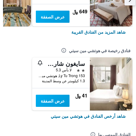
649 ﷼
عرض الصفقة
شاهد المزيد من الفنادق القريبة
فنادق رخيصة في هوتشي مين سيتي
سايغون شارم هوتل
2 نجمتين
لا بأس 5.3
153 Ly Tu Trong, هوتشي مين سيتي, فيتنام
1.3 كيلومتر عن وسط المدينة
41 ﷼
عرض الصفقة
شاهد أرخص الفنادق في هوتشي مين سيتي
الفنادق الموصى بها