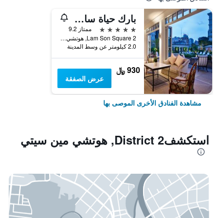
بارك حياة سايجون
5 نجوم
ممتاز 9.2
2 Lam Son Square, هوتشي مين سيتي, فيتنام
2.0 كيلومتر عن وسط المدينة
930 ﷼
عرض الصفقة
مشاهدة الفنادق الأخرى الموصى بها
استكشفDistrict 2, هوتشي مين سيتي