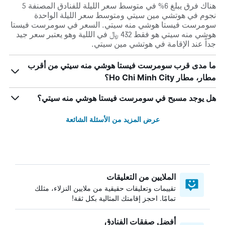
هناك فرق يبلغ 6% في متوسط ​​سعر الليلة للفنادق المصنفة 5
نجوم في هوتشي مين سيتي ومتوسط ​​سعر الليلة الواحدة
سومرست فيستا هوشي منه سيتي. السعر في سومرست فيستا
هوشي منه سيتي هو فقط 432 ﷼ في الللية وهو يعتبر سعر جيد
جداً عند الإقامة في هوتشي مين سيتي.
ما مدى قرب سومرست فيستا هوشي منه سيتي من أقرب
مطار، مطار Ho Chi Minh City؟
هل يوجد مسبح في سومرست فيستا هوشي منه سيتي؟
عرض المزيد من الأسئلة الشائعة
الملايين من التعليقات
تقييمات وتعليقات حقيقية من ملايين النزلاء، مثلك
تمامًا. احجز إقامتك المثالية بكل ثقة!
أفضل صفقات الفنادق