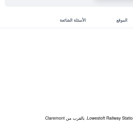
الموقع
الأسئلة الشائعة
يضمن فندق المنامة والإفطار إقامة فيكتورية في مدينة لوزتوفت ويقع ضمن مسافة عشرين دقيقة مشياً على الاقدام من Lowestoft Railway Station. بالقرب من Claremont