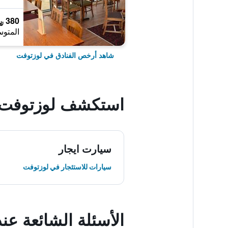
380 ﷼
المتوس
شاهد أرخص الفنادق في لوزتوفت
استكشف لوزتوفت
سيارت ايجار
سيارات للاستئجار في لوزتوفت
الأسئلة الشائعة عند حجز est House