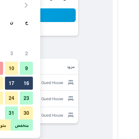
بح
ح
ن
3
2
مزود
10
9
17
16
Provider for Somerton Guest House
24
23
Provider for Somerton Guest House
31
30
Provider for Somerton Guest House
منخفض
متو