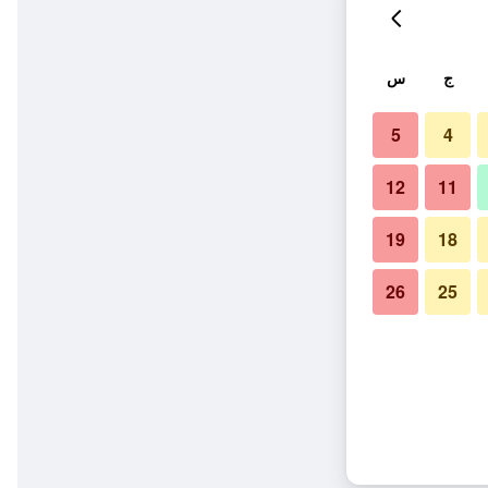
ج
س
5
4
12
11
19
18
26
25