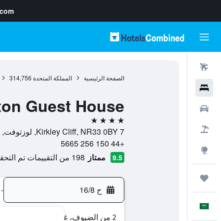
.com
رحلات طيران
الصفحة الرئيسية
المملكة المتحدة
314,756
فنادق
on Guest House
سيارات
4 نجوم
حزم العروض
7 Kirkley Cliff, NR33 0BY, لوزتوفت, إنجلترا, المملكة المتحدة
+44 150 256 5665
استكشاف
ممتاز
198 من التقييمات تم التحقق منها
9.5
رحلات
ح 16/8
-
العَرَبِيَّة
2 من الضيوف، غرفة واحدة