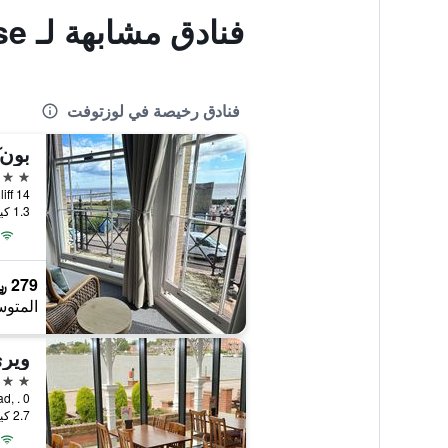
فنادق مشابهة لـ Somerton Guest House
فنادق رخيصة في لوزتوفت
بون 
3 نجوم
14 Kirkley Cliff, لوزتوفت, المملكة المتحدة
1.3 كيلومتر عن وسط المدينة
279 ﷼
المتوس
وير
3 نجوم
ridge Road, . 0
2.7 كيلومتر عن وسط المدينة