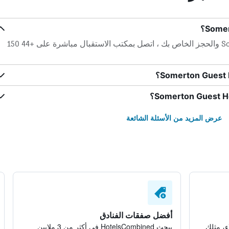
لأي أسئلة حول Somerton Guest House والحجز الخاص بك ، اتصل بمكتب الاستقبال مباشرة على +44 150
عرض المزيد من الأسئلة الشائعة
أفضل صفقات الفنادق
ء، مثلك
يبحث HotelsCombined في أكثر من 3 ملايين