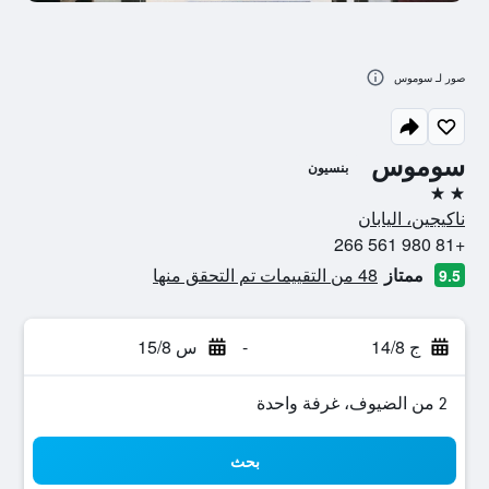
صور لـ سوموس
سوموس
بنسيون
2 نجمتين
ناكيجين، اليابان
+81 980 561 266
ممتاز
48 من التقييمات تم التحقق منها
9.5
ج 14/8
-
س 15/8
2 من الضيوف، غرفة واحدة
بحث