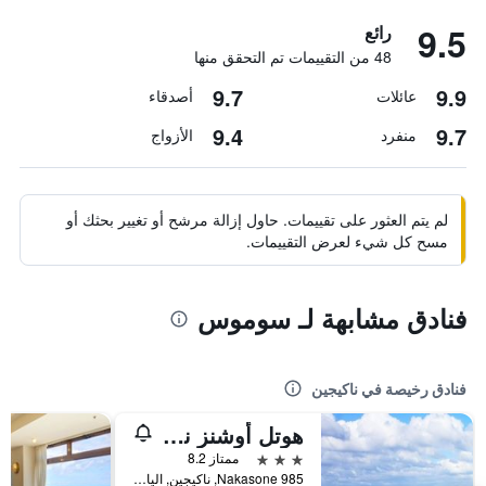
9.5
رائع
48 من التقييمات تم التحقق منها
9.7
9.9
عائلات
أصدقاء
9.4
9.7
منفرد
الأزواج
لم يتم العثور على تقييمات. حاول إزالة مرشح أو تغيير بحثك أو
مسح كل شيء لعرض التقييمات.
فنادق مشابهة لـ سوموس
فنادق رخيصة في ناكيجين
هوتل أوشنز ناكيجين
3 نجوم
ممتاز 8.2
Nakasone 985, ناكيجين, اليابان