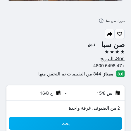
صور لـ صن سبا
صن سبا
فندق
4 نجوم
Son، النرويج
+47 6498 4800
ممتاز
344 من التقييمات تم التحقق منها
8.6
س 15/8
-
ح 16/8
2 من الضيوف، غرفة واحدة
بحث