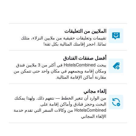
الملايين من التعليقات
تقييمات وتعليقات حقيقية من ملايين النزلاء، مثلك
تمامًا. احجز إقامتك المثالية بكل ثقة!
أفضل صفقات الفنادق
يبحث HotelsCombined في أكثر من 3 ملايين فندق
ومكان إقامة ويجمعهم في مكان واحد حتى تتمكن من
مقارنة أماكن الإقامة المثالية.
إلغاء مجاني
من الوارد أن تتغير الخطط — نتفهم ذلك. ولهذا يمكنك
البحث وحجز فنادق وأماكن إقامة على
HotelsCombined من وكالات السفر التي تقدم خدمة
الإلغاء المجاني