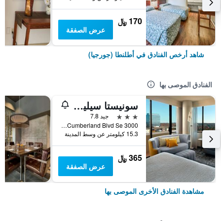
170 ﷼
عرض الصفقة
شاهد أرخص الفنادق في أطلنطا (جورجيا)
الفنادق الموصى بها
سونيستا سيليكت أتلانتا كامبرلاند جاليريا بالبارك
3 نجوم
جيد 7.8
3000 Cumberland Blvd Se, أطلنطا (جورجيا), GA, الولايات المتحدة الأميريكية
15.3 كيلومتر عن وسط المدينة
365 ﷼
عرض الصفقة
مشاهدة الفنادق الأخرى الموصى بها