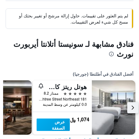
لم يتم العثور على تقييمات. حاول إزالة مرشح أو تغيير بحثك أو
مسح كل شيء لعرض التقييمات.
فنادق مشابهة لـ سونيستا أتلانتا أيربورت
نورث
أفضل الفنادق في أطلنطا (جورجيا)
هوتل ريتز كارلتون، أتلانتا
5 نجوم
ممتاز 8.2
181 Peachtree Street Northeast, أطلنطا (جورجيا), GA, الولايات المتحدة الأميريكية
0.0 كيلومتر عن وسط المدينة
1,074 ﷼
عرض
الصفقة