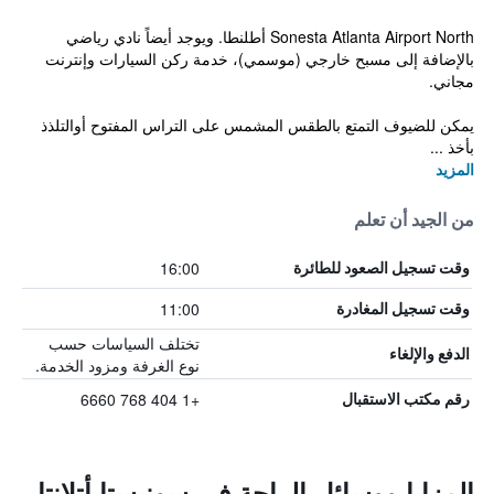
Sonesta Atlanta Airport North أطلنطا. ويوجد أيضاً نادي رياضي
بالإضافة إلى مسبح خارجي (موسمي)، خدمة ركن السيارات وإنترنت
مجاني.
يمكن للضيوف التمتع بالطقس المشمس على التراس المفتوح أوالتلذذ
بأخذ ...
المزيد
من الجيد أن تعلم
16:00
وقت تسجيل الصعود للطائرة
11:00
وقت تسجيل المغادرة
تختلف السياسات حسب
الدفع والإلغاء
نوع الغرفة ومزود الخدمة.
+1 404 768 6660
رقم مكتب الاستقبال
المزايا ووسائل الراحة في سونيستا أتلانتا