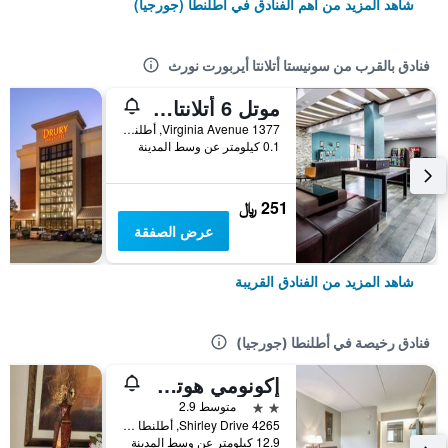
شاهد المزيد من أهم الفنادق في أطلنطا (جورجيا)
فنادق بالقرب من سونيستا أتلانتا أيربورت نورث
موتل 6 أتلانتا، جورجيا - مطار أتلانتا
1377 Virginia Avenue, أطلنطا (جورجيا), GA, الولايات المتحدة الأميريكية
0.1 كيلومتر عن وسط المدينة
251 ﷼
عرض الصفقة
شاهد المزيد من الفنادق القريبة
فنادق رخيصة في أطلنطا (جورجيا)
إكونومي هوتل أتلانتا
2 نجمتين
متوسط 2.9
4265 Shirley Drive, أطلنطا (جورجيا), GA, الولايات المتحدة الأميريكية
12.9 كيلومتر عن وسط المدينة