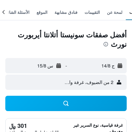
لمحة عن
التقييمات
فنادق مشابهة
الموقع
الأسئلة الشائعة
أفضل صفقات سونيستا أتلانتا أيربورت
نورث
ج 14/8
-
س 15/8
2 من الضيوف، غرفة واحدة
301 ﷼
غرفة قياسية، نوع السرير غير
معروف