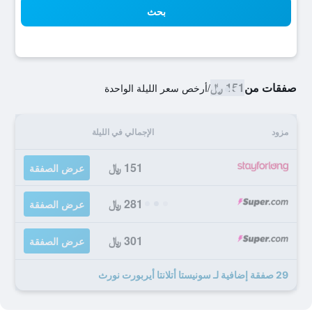
بحث
صفقات من
151 ﷼
/
أرخص سعر الليلة الواحدة
مزود
الإجمالي في الليلة
151 ﷼
عرض الصفقة
281 ﷼
عرض الصفقة
301 ﷼
عرض الصفقة
29 صفقة إضافية لـ سونيستا أتلانتا أيربورت نورث