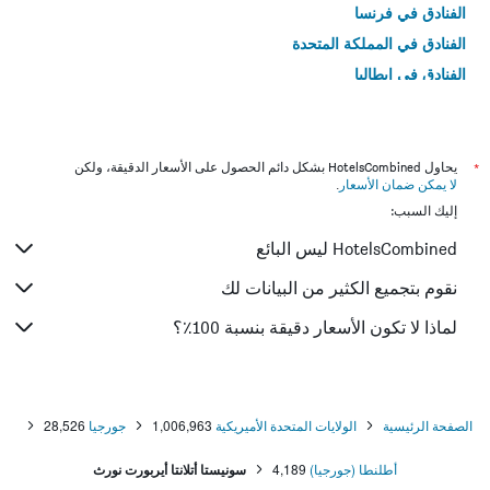
الفنادق في فرنسا
الفنادق في المملكة المتحدة
الفنادق في إيطاليا
الفنادق في تايلاند
*
يحاول HotelsCombined بشكل دائم الحصول على الأسعار الدقيقة، ولكن
لا يمكن ضمان الأسعار
.
إليك السبب:
HotelsCombined ليس البائع
نقوم بتجميع الكثير من البيانات لك
لماذا لا تكون الأسعار دقيقة بنسبة 100٪؟
الصفحة الرئيسية
الولايات المتحدة الأميريكية
1,006,963
جورجيا
28,526
أطلنطا (جورجيا)
4,189
سونيستا أتلانتا أيربورت نورث