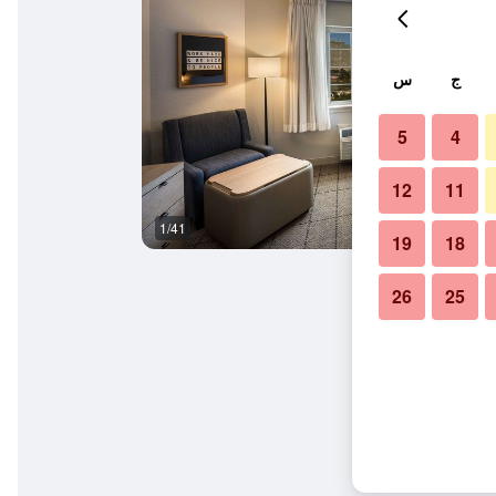
ج
س
5
4
12
11
1/41
المظهر الخارجي
19
18
26
25
يرسي سيتي