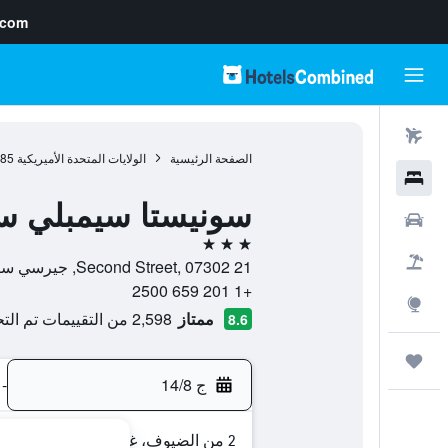
.com
رحلات طيران
الصفحة الرئيسية
الولايات المتحدة الأميريكية
985
فنادق
سونيستا سيمبلي 
سيارات
3 نجوم
حزم العروض
21 Second Street, 07302, جيرسي سيتي, نيو جيرسي, الولايات المتحدة الأميريكية
+1 201 659 2500
استكشاف
ممتاز
2,598 من التقييمات تم التحقق منها
8.6
رحلات
ج 14/8
-
2 من الضيوف، غرفة واحدة