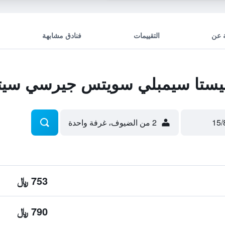
 عن
التقييمات
فنادق مشابهة
ستا سيمبلي سويتس جيرسي سيت
2 من الضيوف، غرفة واحدة
753 ﷼
790 ﷼