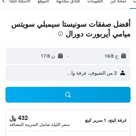
لمحة عن
التقييمات
فنادق مشابهة
الموقع
الأسئلة الشائعة
أفضل صفقات سونيستا سيمبلي سويتس
ميامي أيربورت دورال
ح 16/8
-
ن 17/8
2 من الضيوف، غرفة واحدة
432 ﷼
غرفة كينج، 1 سرير كينغ
سعر الليلة شامل الصريبة المضافة