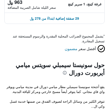
963 ﷼
غرفة كينج، 1 سرير كينغ
سعر الليلة شامل الصريبة المضافة
29 صفقة إضافية ابتداءً من 278 ﷼
*
يشمل المجموع الضرائب المحلية المقدرة والرسوم المستحقة عند
تسجيل المغادرة.
أفضل سعر
مضمون
حول سونيستا سيمبلي سويتس ميامي
أيربورت دورال
يقع أجنحة سونيستا سيمبلي مطار ميامي دورال في مدينة ميامي ويوفر
واي فاي مجاني. كما يتوفر أيضاً مسبح خارجي ومركز للياقة البدنية.
تتوفر الكثير من وسائل الراحة لضيوف الفندق من ضمنها خدمة غسل
وكي ال...