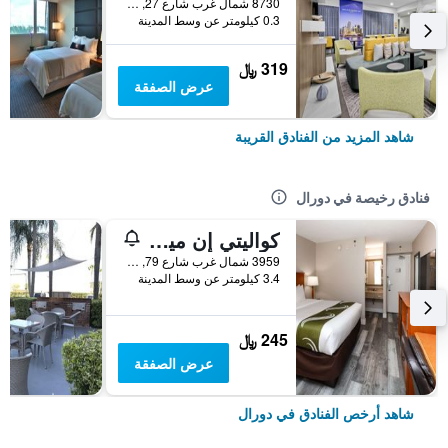
8730 شمال غرب شارع 27, دورال, FL, الولايات المتحدة الأميريكية
0.3 كيلومتر عن وسط المدينة
319 ﷼
عرض الصفقة
شاهد المزيد من الفنادق القريبة
فنادق رخيصة في دورال
كواليتي إن ميامي إيربورت - دورال
3959 شمال غرب شارع 79, دورال, FL, الولايات المتحدة الأميريكية
3.4 كيلومتر عن وسط المدينة
245 ﷼
عرض الصفقة
شاهد أرخص الفنادق في دورال