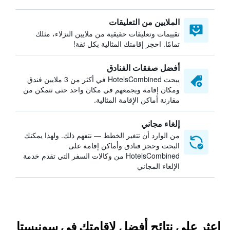
الملايين من التعليقات
تقييمات وتعليقات حقيقية من ملايين النزلاء، مثلك
تمامًا. احجز إقامتك المثالية بكل ثقة!
أفضل صفقات الفنادق
يبحث HotelsCombined في أكثر من 3 ملايين فندق
ومكان إقامة ويجمعهم في مكان واحد حتى تتمكن من
مقارنة أماكن الإقامة المثالية.
إلغاء مجاني
من الوارد أن تتغير الخطط — نتفهم ذلك. ولهذا يمكنك
البحث وحجز فنادق وأماكن إقامة على
HotelsCombined من وكالات السفر التي تقدم خدمة
الإلغاء المجاني
اعثر على نتائج أفضل لإقامتك في سونيستا