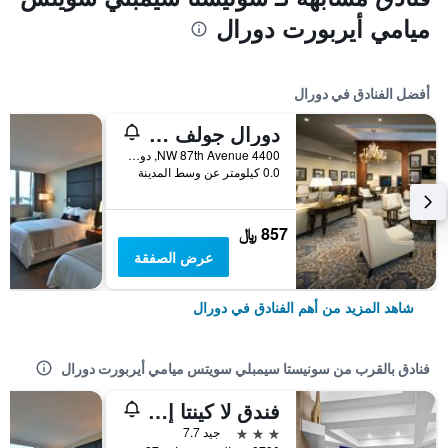
ميامي أيربورت دورال
أفضل الفنادق في دورال
دورال جولف ريزورت آند سبا ميامي
4400 NW 87th Avenue, دورال, FL, الولايات المتحدة الأميريكية
0.0 كيلومتر عن وسط المدينة
857 ﷼
عرض الصفقة
شاهد المزيد من أهم الفنادق في دورال
فنادق بالقرب من سونيستا سيمبلي سويتس ميامي أيربورت دورال
فندق لا كينتا إن آند سويتس ميامي إيربورت ويست
3 نجوم
جيد 7.7