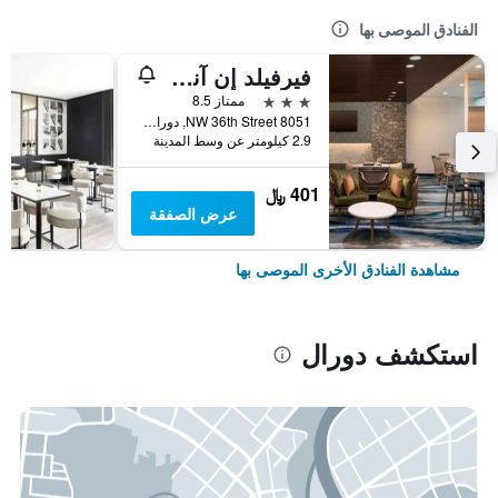
الفنادق الموصى بها
فيرفيلد إن آند سويتس باي ماريوت ميامي أيربورت ويست/دورال
3 نجوم
ممتاز 8.5
8051 NW 36th Street, دورال, FL, الولايات المتحدة الأميريكية
2.9 كيلومتر عن وسط المدينة
401 ﷼
عرض الصفقة
مشاهدة الفنادق الأخرى الموصى بها
استكشف دورال