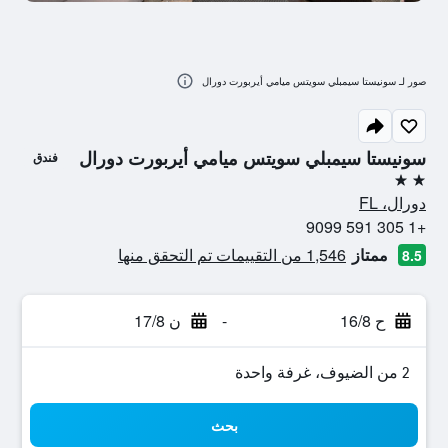
صور لـ سونيستا سيمبلي سويتس ميامي أيربورت دورال
سونيستا سيمبلي سويتس ميامي أيربورت دورال
فندق
2 نجمتين
دورال، FL
+1 305 591 9099
ممتاز
1,546 من التقييمات تم التحقق منها
8.5
ح 16/8
-
ن 17/8
2 من الضيوف، غرفة واحدة
بحث