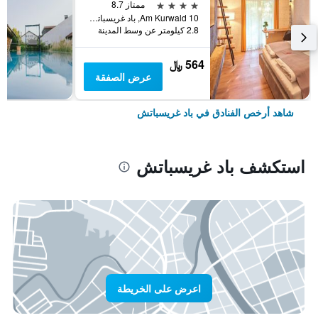
4 نجوم
ممتاز 8.7
Am Kurwald 10, باد غريسباتش, بافاريا, ألمانيا
2.8 كيلومتر عن وسط المدينة
564 ﷼
عرض الصفقة
شاهد أرخص الفنادق في باد غريسباتش
استكشف باد غريسباتش
اعرض على الخريطة