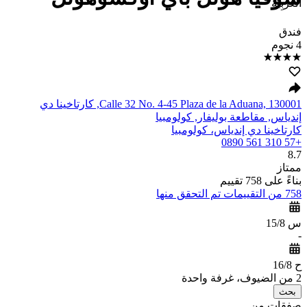
العَرَبِيَّة
فندق
4 نجوم
Calle 32 No. 4-45 Plaza de la Aduana, 130001, كارتاخينا دي
إندياس, مقاطعة بوليفار, كولومبيا
كارتاخينا دي إندياس، كولومبيا
+57 310 561 0890
8.7
ممتاز
بناءً على 758 تقييم
758 من التقييمات تم التحقق منها
س 15/8
-
ح 16/8
2 من الضيوف، غرفة واحدة
بحث
صفقات من