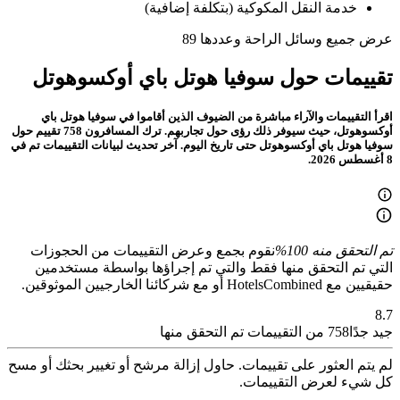
خدمة النقل المكوكية (بتكلفة إضافية)
عرض جميع وسائل الراحة وعددها 89
تقييمات حول سوفيا هوتل باي أوكسوهوتل
اقرأ التقييمات والآراء مباشرة من الضيوف الذين أقاموا في سوفيا هوتل باي
أوكسوهوتل، حيث سيوفر ذلك رؤى حول تجاربهم. ترك المسافرون 758 تقييم حول
سوفيا هوتل باي أوكسوهوتل حتى تاريخ اليوم. آخر تحديث لبيانات التقييمات تم في
8 أغسطس 2026.
تم التحقق منه 100%
نقوم بجمع وعرض التقييمات من الحجوزات
التي تم التحقق منها فقط والتي تم إجراؤها بواسطة مستخدمين
حقيقيين مع HotelsCombined أو مع شركائنا الخارجيين الموثوقين.
8.7
جيد جدًا
758 من التقييمات تم التحقق منها
لم يتم العثور على تقييمات. حاول إزالة مرشح أو تغيير بحثك أو مسح
كل شيء لعرض التقييمات.