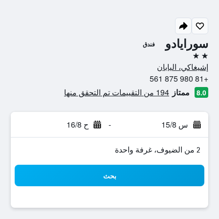
سورايادو
فندق
2 نجمتين
إشيغاكي، اليابان
+81 980 875 561
ممتاز
194 من التقييمات تم التحقق منها
8.0
س 15/8
-
ح 16/8
2 من الضيوف، غرفة واحدة
بحث