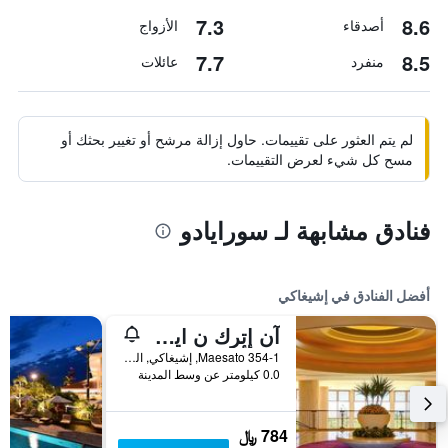
7.3
8.6
أصدقاء
الأزواج
7.7
8.5
منفرد
عائلات
لم يتم العثور على تقييمات. حاول إزالة مرشح أو تغيير بحثك أو
مسح كل شيء لعرض التقييمات.
فنادق مشابهة لـ سورايادو
أفضل الفنادق في إشيغاكي
آن إتٕرك ن اين ي ال إيشجاكي ريزورت باي آيتش جي
Maesato 354-1, إشيغاكي, اليابان
0.0 كيلومتر عن وسط المدينة
784 ﷼