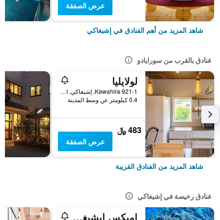
عرض الصفقة
شاهد المزيد من أهم الفنادق في إشيغاكي
فنادق بالقرب من سورايادو
لولايليا
Kawahira 921-1, إشيغاكي, اليابان
0.4 كيلومتر عن وسط المدينة
483 ﷼
عرض الصفقة
شاهد المزيد من الفنادق القريبة
فنادق رخيصة في إشيغاكي
إميكس إيشيغاكي - دار ضيافة