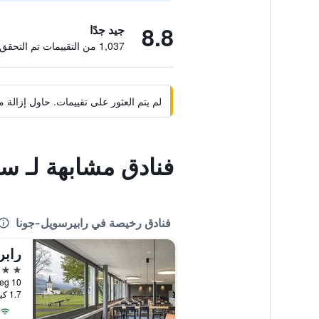
8.8
جيد جدًا
1,037 من التقييمات تم التحقق منها
لم يتم العثور على تقييمات. حاول إزال
فنادق مشابهة لـ س
فنادق رخيصة في رابيرسويل-جونا
رابر
2 نجمتين
1.7 كيلومتر عن وسط المدينة