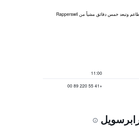
يقع الفندق في مدينة رابيرسويل-جونا و يوفر إنترنت لاسلكي مجاني في الأماكن العامة. المنطقة محاطة بمجموعة من المطاعم وتبعد خمس دقائق مشياً من Rapperswil
11:00
+41 55 220 89 00
رابرسويل