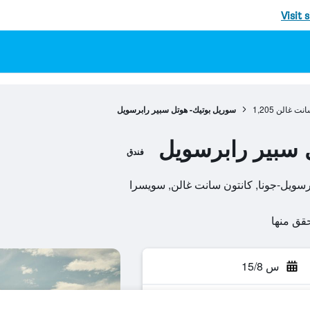
Visit 
انت غالن
1,205
سوريل بوتيك- هوتل سبير رابرسويل
 سبير رابرسويل
فندق
س 15/8