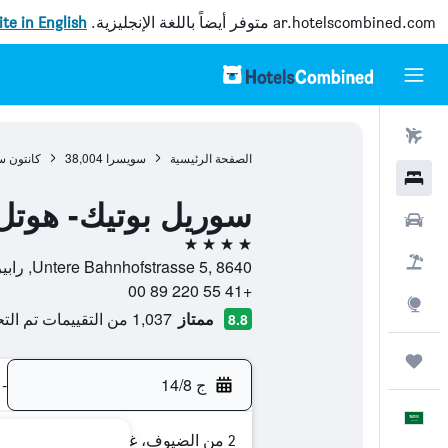
ar.hotelscombined.com
متوفر أيضاً باللغة الإنجليزية.
site in English
رحلات طيران
الصفحة الرئيسية
سويسرا
38,004
كانتون س
فنادق
سوريل بوتيك- هوتل
سيارات
4 نجوم
حزم العروض
Untere Bahnhofstrasse 5, 8640, رابيرسويل-جونا, كانتون سانت غالن, سويسرا
+41 55 220 89 00
استكشاف
ممتاز
1,037 من التقييمات تم التحقق منها
8.8
رحلات
ج 14/8
-
العَرَبِيَّة
2 من الضيوف، غرفة واحدة