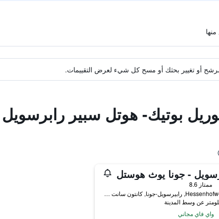
ة مرشح أو تغيير بحثك أو مسح كل شيء لعرض التقييمات.
وريل بوتيك- هوتل سبير رابرسويل
سويل - جونا يوث هوستل
ممتاز 8.6
Hessenhofweg 10, رابيرسويل-جونا, كانتون سانت غالن, سويسرا
واي فاي مجاني