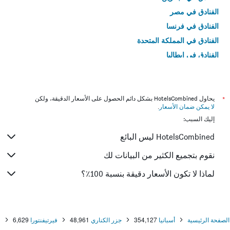
الفنادق في مصر
الفنادق في فرنسا
الفنادق في المملكة المتحدة
الفنادق في إيطاليا
الفنادق في تايلاند
*
يحاول HotelsCombined بشكل دائم الحصول على الأسعار الدقيقة، ولكن
لا يمكن ضمان الأسعار
.
إليك السبب:
HotelsCombined ليس البائع
نقوم بتجميع الكثير من البيانات لك
لماذا لا تكون الأسعار دقيقة بنسبة 100٪؟
الصفحة الرئيسية
أسبانيا
354,127
جزر الكناري
48,961
فيرتيفنتورا
6,629