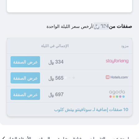
صفقات من
334 ﷼
/
أرخص سعر الليلة الواحدة
مزود
الإجمالي في الليلة
334 ﷼
عرض الصفقة
565 ﷼
عرض الصفقة
697 ﷼
عرض الصفقة
10 صفقات إضافية لـ سوتافينتو بيتش كلوب
لمحة عن
التقييمات
فنادق مشابهة
الموقع
الأسئلة الشائعة