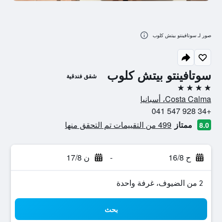
صور لـ سوتافينتو بيتش كلوب
سوتافينتو بيتش كلوب
شقق فندقية
4 نجوم
Costa Calma، أسبانيا
+34 928 547 041
ممتاز
499 من التقييمات تم التحقق منها
8.0
ح 16/8
-
ن 17/8
2 من الضيوف، غرفة واحدة
بحث