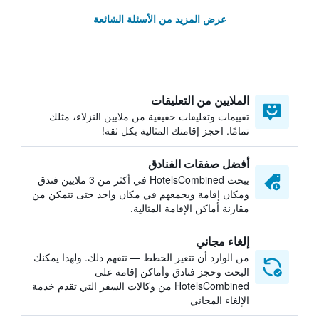
عرض المزيد من الأسئلة الشائعة
الملايين من التعليقات
تقييمات وتعليقات حقيقية من ملايين النزلاء، مثلك
تمامًا. احجز إقامتك المثالية بكل ثقة!
أفضل صفقات الفنادق
يبحث HotelsCombined في أكثر من 3 ملايين فندق
ومكان إقامة ويجمعهم في مكان واحد حتى تتمكن من
مقارنة أماكن الإقامة المثالية.
إلغاء مجاني
من الوارد أن تتغير الخطط — نتفهم ذلك. ولهذا يمكنك
البحث وحجز فنادق وأماكن إقامة على
HotelsCombined من وكالات السفر التي تقدم خدمة
الإلغاء المجاني