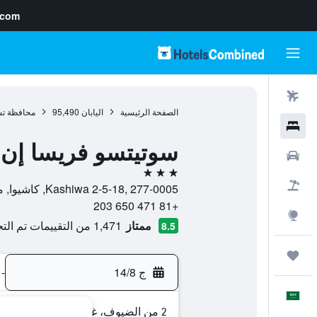
.com
رحلات طيران
الصفحة الرئيسية
اليابان
95,490
محافظة تش
فنادق
سوتيتسو فريسا إن ش
سيارات
3 نجوم
حزم العروض
Kashiwa 2-5-18, 277-0005, كاشيوا, محافظة تشيبا, اليابان
+81 471 650 203
استكشاف
ممتاز
1,471 من التقييمات تم التحقق منها
8.5
رحلات
ج 14/8
-
العَرَبِيَّة
2 من الضيوف، غرفة واحدة