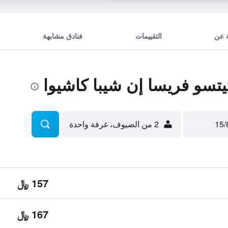
 عن
التقييمات
فنادق مشابهة
سو فريسا إن شيبا كاشيوا
2 من الضيوف، غرفة واحدة
157 ﷼
167 ﷼