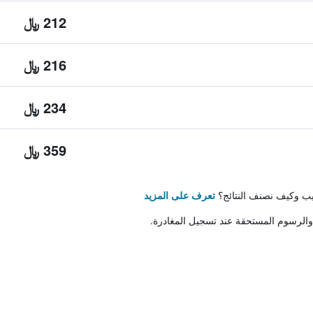
212 ﷼
216 ﷼
234 ﷼
359 ﷼
تيب وكيف نصنف النتائج؟
تعرف على المزيد
والرسوم المستحقة عند تسجيل المغادرة.