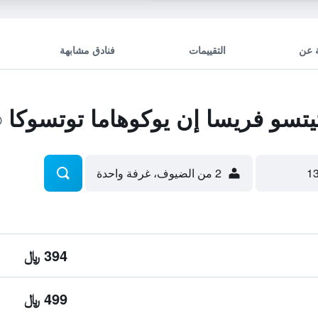
 عن
التقييمات
فنادق مشابهة
سو فريسا إن يوكوهاما توتسوكا
2 من الضيوف، غرفة واحدة
394 ﷼
499 ﷼