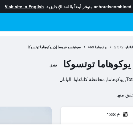
ar.hotelscombined
متوفر أيضاً باللغة الإنجليزية.
Visit site in English
اغاوا
2,572
يوكوهاما
469
سوتيتسو فريسا إن يوكوهاما توتسوكا
وكوهاما توتسوكا
فندق
خ 13/8