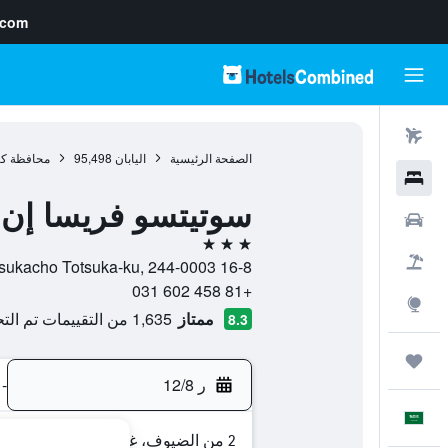
.com
رحلات طيران
الصفحة الرئيسية
اليابان
95,498
محافظة كان
فنادق
سوتيتسو فريسا إن ي
سيارات
3 نجوم
حزم العروض
16-8 Totsukacho Totsuka-ku, 244-0003, يوكوهاما, محافظة كاناغاوا, اليابان
+81 458 602 031
استكشاف
ممتاز
1,635 من التقييمات تم التحقق منها
8.3
رحلات
ر 12/8
-
العَرَبِيَّة
2 من الضيوف، غرفة واحدة