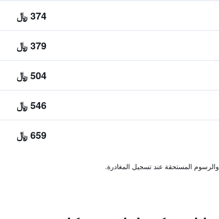
374 ﷼
379 ﷼
504 ﷼
546 ﷼
659 ﷼
والرسوم المستحقة عند تسجيل المغادرة.