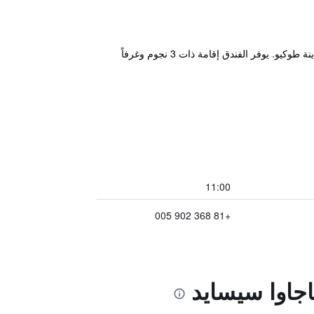
يقع هذا الفندق على بعد خمس دقائق تنزهاً من Shinagawa Seaside Train Station، ولذلك يعد قاعدة مثالية أثناء زيارة مدينة طوكيو. يوفر الفندق إقامة ذات 3 نجوم وغرفاً
11:00
+81 368 902 005
اجاوا سيسايد