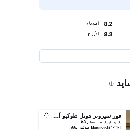
8.2
أصدقاء
8.3
الأزواج
ايد
فور سيزونز هوتل طوكيو آت مارونوتشي
5 نجوم
ممتاز 9.3
1-11-1 Marunouchi, طوكيو, اليابان