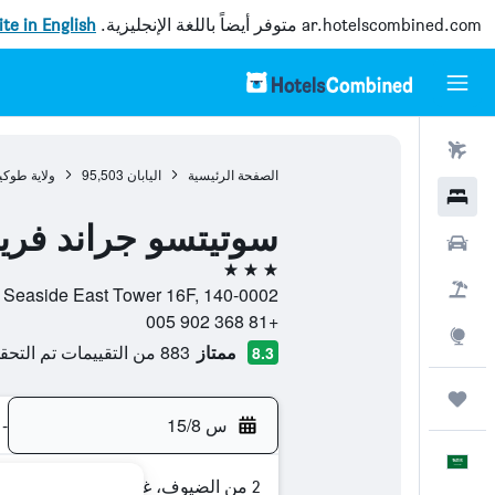
ar.hotelscombined.com
متوفر أيضاً باللغة الإنجليزية.
site in English
رحلات طيران
الصفحة الرئيسية
اليابان
95,503
ولاية طوكي
فنادق
سوتيتسو جراند فري
سيارات
3 نجوم
حزم العروض
Shinagawa Seaside East Tower 16F, 140-0002, طوكيو, ولا
+81 368 902 005
استكشاف
ممتاز
883 من التقييمات تم التحقق منها
8.3
رحلات
س 15/8
-
العَرَبِيَّة
2 من الضيوف، غرفة واحدة