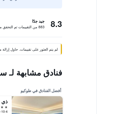
8.3
جيد جدًا
883 من التقييمات تم التحقق منها
لم يتم العثور على تقييمات. حاول إزال
فنادق مشابهة لـ س
أفضل الفنادق في طوكيو
ذي أ
5 نجوم
2-10-4 Toranomon, Minato-ku, طوكيو, 