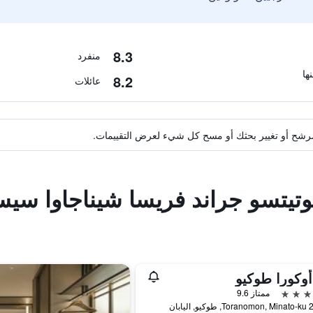
8.3
منفرد
8.2
عائلات
ة مرشح أو تغيير بحثك أو مسح كل شيء لعرض التقييمات.
وتيتسو جراند فريسا شيناجاوا سيس
وكورا طوكيو
ممتاز 9.6
اليابان