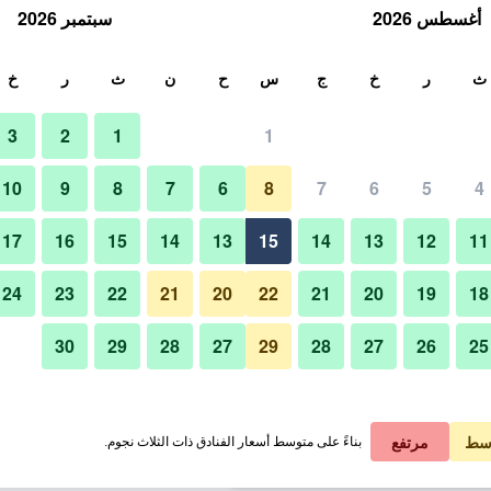
أغسطس 2026
سبتمبر 2026
ث
ث
ر
خ
ج
س
ح
ن
ث
ر
خ
3
2
1
1
لة الواحدة
10
9
8
7
6
8
7
6
5
4
لي في الليلة
17
16
15
14
13
15
14
13
12
11
 ﷼
عرض الصفقة
24
23
22
21
20
22
21
20
19
18
30
29
28
27
29
28
27
26
25
 ﷼
عرض الصفقة
 ﷼
عرض الصفقة
سط
مرتفع
بناءً على متوسط أسعار الفنادق ذات الثلاث نجوم.