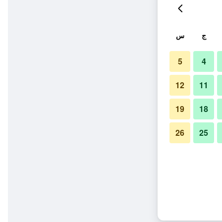
ج
س
5
4
12
11
19
18
26
25