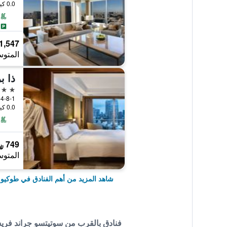
0.0 كيلومتر عن وسط المدينة
1,547 ﷼
المتوس
5 نجوم
4-8-1 Shibakoen Minato-ku, طوكيو, اليابان
0.0 كيلومتر عن وسط المدينة
749 ﷼
المتوس
شاهد المزيد من أهم الفنادق في طوكيو
فنادق بالقرب من سوتيتسو جراند فريس