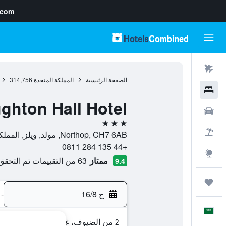
.com
رحلات طيران
الصفحة الرئيسية
المملكة المتحدة
314,756
فنادق
ghton Hall Hotel
سيارات
3 نجوم
حزم العروض
Northop, CH7 6AB, مولد, ويلز, المملكة المتحدة
+44 135 284 0811
استكشاف
ممتاز
63 من التقييمات تم التحقق منها
9.4
رحلات
ح 16/8
-
العَرَبِيَّة
2 من الضيوف، غرفة واحدة