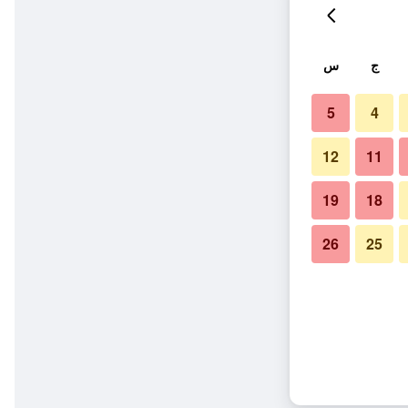
ج
س
5
4
12
11
19
18
26
25