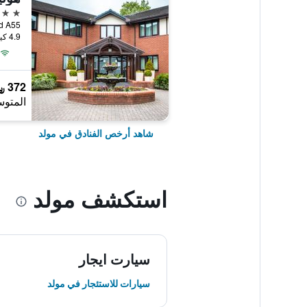
3 نجوم
Westbound A55
4.9 كيلومتر عن وسط المدينة
372 ﷼
المتوس
شاهد أرخص الفنادق في مولد
استكشف مولد
سيارت ايجار
سيارات للاستئجار في مولد