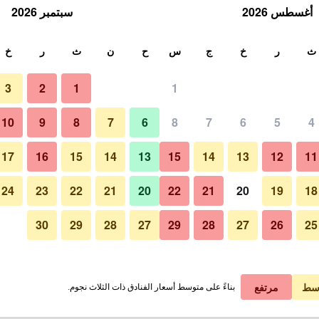
أغسطس 2026
سبتمبر 2026
ث
ث
ر
خ
ج
س
ح
ن
ث
ر
خ
3
2
1
1
10
9
8
7
6
8
7
6
5
4
17
16
15
14
13
15
14
13
12
11
عرض الأسعار
24
23
22
21
20
22
21
20
19
18
30
29
28
27
29
28
27
26
25
عرض الأسعار
عرض الأسعار
سط
مرتفع
بناءً على متوسط أسعار الفنادق ذات الثلاث نجوم.