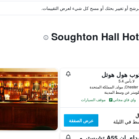
ة مرشح أو تغيير بحثك أو مسح كل شيء لعرض التقييمات.
ثوب هول هوتل
لا بأس 5.4
مولد, المملكة المتحدة
واي فاي مجاني
موقف السيارات
عرض الصفقة
ط في الليلة
هوليداي إن A55 تشيستر ويست