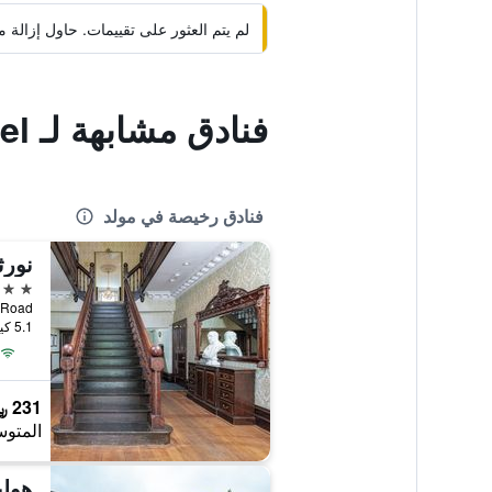
لم يتم العثور على تقييمات. حاول إزال
فنادق مشابهة لـ Soughton Hall Hotel
فنادق رخيصة في مولد
نور
2 نجمتين
Chester Road, 
5.1 كيلومتر عن وسط المدينة
231 ﷼
المتوس