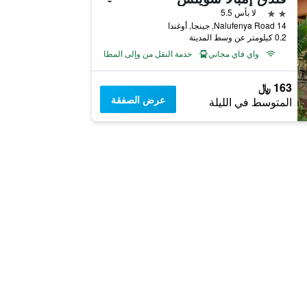
2 نجمتين
لا بأس 5.5
14 Nalufenya Road, جينجا, أوغندا
0.2 كيلومتر عن وسط المدينة
واي فاي مجاني
خدمة النقل من وإلى المطار
163 ﷼
عرض الصفقة
المتوسط في الليلة