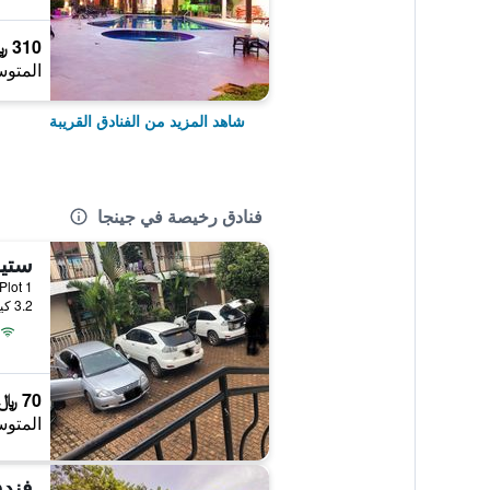
310 ﷼
المتوس
شاهد المزيد من الفنادق القريبة
فنادق رخيصة في جينجا
ad Plot 1
3.2 كيلومتر عن وسط المدينة
70 ﷼
المتوس
فندق