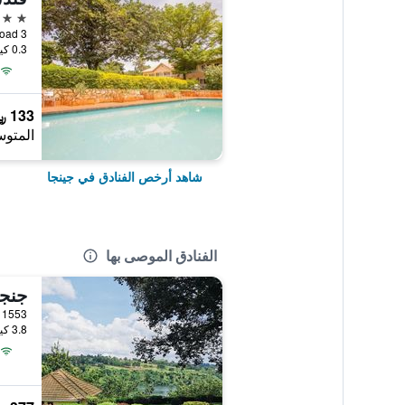
2 نجمتين
3 Nalufenya Road, جينجا, أوغندا
0.3 كيلومتر عن وسط المدينة
133 ﷼
المتوس
شاهد أرخص الفنادق في جينجا
الفنادق الموصى بها
جنجا
 O Box 1553
3.8 كيلومتر عن وسط المدينة