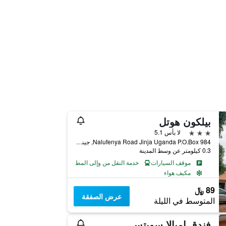
بيلكون هوتل
3 نجوم
لا بأس 5.1
Nalufenya Road Jinja Uganda P.O.Box 984, جينجا, أوغندا
0.3 كيلومتر عن وسط المدينة
موقف السيارات
خدمة النقل من وإلى المطار
مكيف هواء
89 ﷼
عرض الصفقة
المتوسط في الليلة
فندق إمبالا سويتس