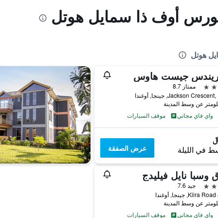
سورس أوف ذا سمايل هوتل
يل هوتل
ممتاز 8.7
Jackson Crescen, جينجا, أوغندا
واي فاي مجاني
موقف السيارات
عرض الصفقة
ط في الليلة
 وسبا نايل فيليدج
جيد 7.6
ا
واي فاي مجاني
موقف السيارات