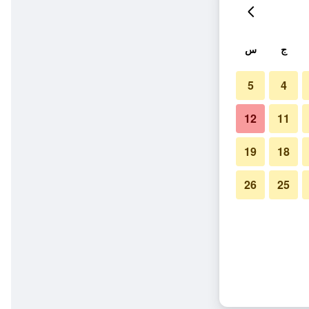
ج
س
5
4
12
11
19
18
26
25