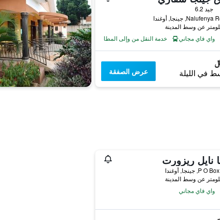
جيد 6.2
واي فاي مجاني
خدمة النقل من وإلى المطار
عرض الصفقة
ط في الليلة
 نايل ريزورت
P, جينجا, أوغندا
واي فاي مجاني