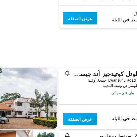
عرض الصفقة
ط في الليلة
ستيلوتل كوتيدجيز آند جيست هاوس جينجا
Lwansunu Ro, جينجا, أوغندا
واي فاي مجاني
ط في الليلة
عرض الصفقة
 جينجا سفاري