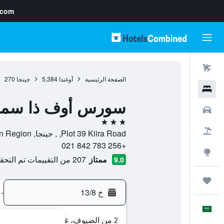
.com
رحلات طيران
الصفحة الرئيسية
أوغندا
5,384
جينجا
270
فنادق
سورس أوف ذا سما
سيارات
3 نجوم
حزم العروض
Plot 39 Kiira Road, , جينجا, Eastern Region, أوغندا
+256 783 842 021
استكشاف
ممتاز
207 من التقييمات تم التحقق منها
9.0
رحلات
خ 13/8
-
العَرَبِيَّة
2 من الضيوف، غرفة واحدة