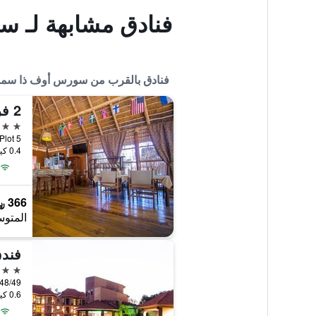
فنادق مشابهة لـ 
فنادق بالقرب من سورس أوف ذا سما
2 فريندس جيست هاوس
4 نجوم
t, Plot 5
0.4 كيلومتر عن وسط المدينة
366 ﷼
المتوس
فندق
4 نجوم
48/49 Kiira Road, جينجا, أوغند
0.6 كيلومتر عن وسط المدينة