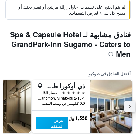
لم يتم العثور على تقييمات. حاول إزالة مرشح أو تغيير بحثك أو
مسح كل شيء لعرض التقييمات.
فنادق مشابهة لـ Spa & Capsule Hotel
GrandPark-Inn Sugamo - Caters to
Men
أفضل الفنادق في طوكيو
ذي أوكورا طوكيو
5 نجوم
ممتاز 9.6
2-10-4 Toranomon, Minato-ku, طوكيو, اليابان
0.0 كيلومتر عن وسط المدينة
1,558 ﷼
عرض
الصفقة