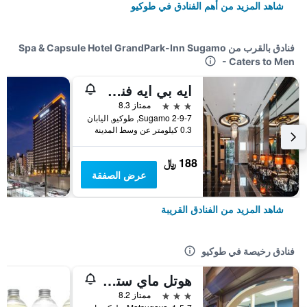
شاهد المزيد من أهم الفنادق في طوكيو
فنادق بالقرب من Spa & Capsule Hotel GrandPark-Inn Sugamo
- Caters to Men
ايه بي ايه فندق سونامو إيكيمي
3 نجوم
ممتاز 8.3
2-9-7 Sugamo, طوكيو, اليابان
0.3 كيلومتر عن وسط المدينة
188 ﷼
عرض الصفقة
شاهد المزيد من الفنادق القريبة
فنادق رخيصة في طوكيو
هوتل ماي ستايز أوينو إناريتشو
3 نجوم
ممتاز 8.2