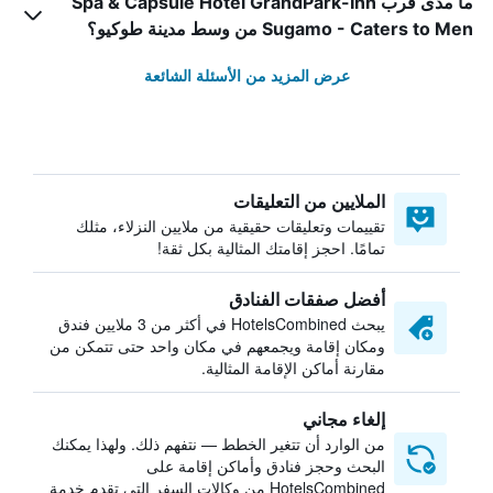
ما مدى قرب Spa & Capsule Hotel GrandPark-Inn
Sugamo - Caters to Men من وسط مدينة طوكيو؟
عرض المزيد من الأسئلة الشائعة
الملايين من التعليقات
تقييمات وتعليقات حقيقية من ملايين النزلاء، مثلك
تمامًا. احجز إقامتك المثالية بكل ثقة!
أفضل صفقات الفنادق
يبحث HotelsCombined في أكثر من 3 ملايين فندق
ومكان إقامة ويجمعهم في مكان واحد حتى تتمكن من
مقارنة أماكن الإقامة المثالية.
إلغاء مجاني
من الوارد أن تتغير الخطط — نتفهم ذلك. ولهذا يمكنك
البحث وحجز فنادق وأماكن إقامة على
HotelsCombined من وكالات السفر التي تقدم خدمة