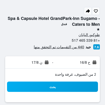
Spa & Capsule Hotel GrandPark-Inn Sugamo -
Caters to Men
فندق
نجمة واحدة
طوكيو، اليابان
+81 339 465 517
جيد
440 من التقييمات تم التحقق منها
7.6
ح 16/8
-
ن 17/8
2 من الضيوف، غرفة واحدة
بحث