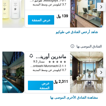
1-5-7, Matsugaya, طوكيو, اليابان
3.7 كيلومتر عن وسط المدينة
139 ﷼
عرض الصفقة
شاهد أرخص الفنادق في طوكيو
الفنادق الموصى بها
ماندرين أورينتال، طوكيو
5 نجوم
ممتاز 9.3
2-1-1 Nihonbashi Muromachi, طوكيو, اليابان
0.7 كيلومتر عن وسط المدينة
2,311 ﷼
عرض
الصفقة
مشاهدة الفنادق الأخرى الموصى بها