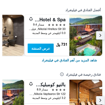
أفضل الفنادق في فيلينغراد
Maxi Park Hotel & Spa
5 نجوم
ممتاز 9.4
30 Nikolai Hrelkov Str., فيلينغراد, بلغاريا
0.0 كيلومتر عن وسط المدينة
731 ﷼
عرض الصفقة
شاهد المزيد من أهم الفنادق في فيلينغراد
فنادق رخيصة في فيلينغراد
بالنيو كومبليكسآند سبا أكواتونيك
4 نجوم
ممتاز 8.9
122 Nikola Vaptsarov Str., فيلينغراد, بلغاريا
3.2 كيلومتر عن وسط المدينة