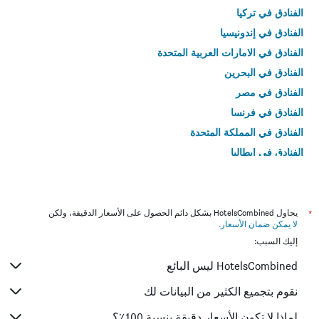
الفنادق في تركيا
الفنادق في إندونيسيا
الفنادق في الامارات العربية المتحدة
الفنادق في البحرين
الفنادق في مصر
الفنادق في فرنسا
الفنادق في المملكة المتحدة
الفنادق في إيطاليا
الفنادق في تايلاند
*
يحاول HotelsCombined بشكل دائم الحصول على الأسعار الدقيقة، ولكن
لا يمكن ضمان الأسعار
.
إليك السبب:
HotelsCombined ليس البائع
نقوم بتجميع الكثير من البيانات لك
لماذا لا تكون الأسعار دقيقة بنسبة 100٪؟