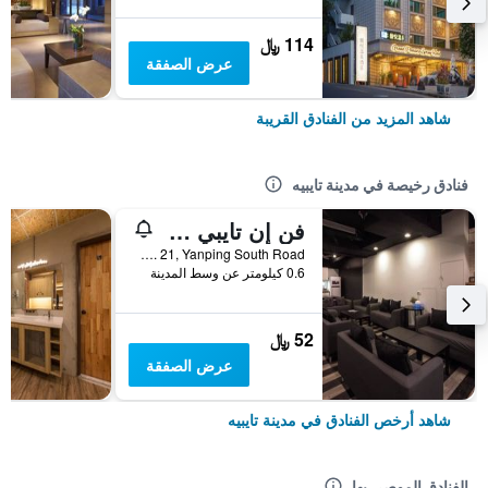
114 ﷼
عرض الصفقة
شاهد المزيد من الفنادق القريبة
فنادق رخيصة في مدينة تايبيه
فن إن تايبي هوستل
2F, No. 21, Yanping South Road, مدينة تايبيه, تايوان
0.6 كيلومتر عن وسط المدينة
52 ﷼
عرض الصفقة
شاهد أرخص الفنادق في مدينة تايبيه
الفنادق الموصى بها