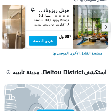
هوتل ريزونانس تايبي، تابيستري كوليكشن باي هيلتون
4 نجوم
ممتاز 9.2
No. 7 Linsen S. Rd, Happy Village, مدينة تايبيه, تايوان
1.7 كيلومتر عن وسط المدينة
607 ﷼
عرض الصفقة
مشاهدة الفنادق الأخرى الموصى بها
استكشفBeitou District, مدينة تايبيه