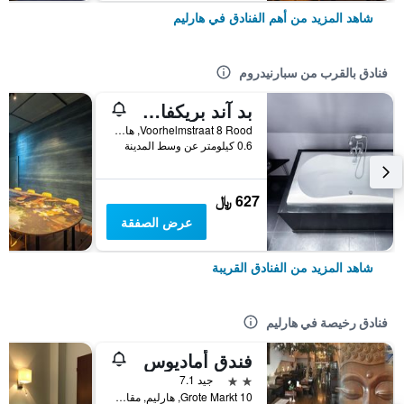
شاهد المزيد من أهم الفنادق في هارليم
فنادق بالقرب من سبارنيدروم
بد آند بريكفاست ذا روز
Voorhelmstraat 8 Rood, هارليم, مقاطعة شمال هولندا, هولندا
0.6 كيلومتر عن وسط المدينة
627 ﷼
عرض الصفقة
شاهد المزيد من الفنادق القريبة
فنادق رخيصة في هارليم
فندق أماديوس
2 نجمتين
جيد 7.1
Grote Markt 10, هارليم, مقاطعة شمال هولندا, هولندا