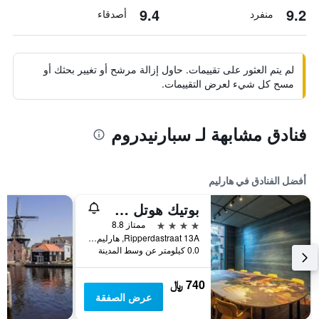
9.4
9.2
منفرد
أصدقاء
لم يتم العثور على تقييمات. حاول إزالة مرشح أو تغيير بحثك أو
مسح كل شيء لعرض التقييمات.
فنادق مشابهة لـ سبارنيدروم
أفضل الفنادق في هارليم
بوتيك هوتل ستاتس
4 نجوم
ممتاز 8.8
Ripperdastraat 13A, هارليم, مقاطعة شمال هولندا, هولندا
0.0 كيلومتر عن وسط المدينة
740 ﷼
عرض الصفقة