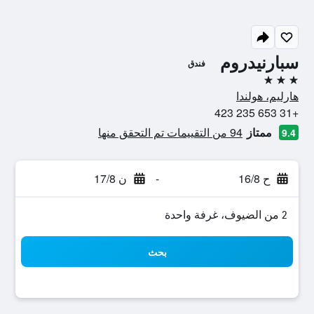
سبارنيدروم
فندق
3 نجوم
هارليم، هولندا
+31 653 235 423
ممتاز
94 من التقييمات تم التحقق منها
9.4
ح 16/8
-
ن 17/8
2 من الضيوف، غرفة واحدة
بحث