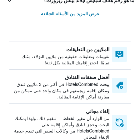
ما هو رقم هاتف سبايس آيلاند بيتش ريزورت؟
عرض المزيد من الأسئلة الشائعة
الملايين من التعليقات
تقييمات وتعليقات حقيقية من ملايين النزلاء، مثلك
تمامًا. احجز إقامتك المثالية بكل ثقة!
أفضل صفقات الفنادق
يبحث HotelsCombined في أكثر من 3 ملايين فندق
ومكان إقامة ويجمعهم في مكان واحد حتى تتمكن من
مقارنة أماكن الإقامة المثالية.
إلغاء مجاني
من الوارد أن تتغير الخطط — نتفهم ذلك. ولهذا يمكنك
البحث وحجز فنادق وأماكن إقامة على
HotelsCombined من وكالات السفر التي تقدم خدمة
الإلغاء المجاني