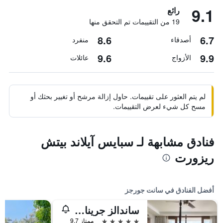
9.1
رائع
19 من التقييمات تم التحقق منها
8.6
6.7
أصدقاء
منفرد
9.6
9.9
الأزواج
عائلات
لم يتم العثور على تقييمات. حاول إزالة مرشح أو تغيير بحثك أو
مسح كل شيء لعرض التقييمات.
فنادق مشابهة لـ سبايس آيلاند بيتش
ريزورت
أفضل الفنادق في سانت جورجز
ساندالز جرينادا - شامل جميع الخدمات للأزواج فقط
5 نجوم
ممتاز 9.7