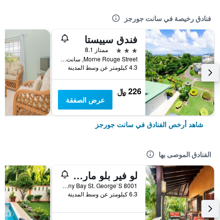
فنادق رخيصة في سانت جورجز
فندق سييستا
3 نجوم
ممتاز 8.1
Morne Rouge Street, سانت جورجز, غرينادا
4.3 كيلومتر عن وسط المدينة
226 ﷼
عرض الصفقة
شاهد أرخص الفنادق في سانت جورجز
الفنادق الموصى بها
لو فير بلو مارينا ريزورت
8001 Petite Calivigny Bay St. George`S, سانت جورجز, غرينادا
6.3 كيلومتر عن وسط المدينة