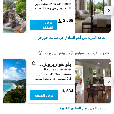
Pink Gin Beach, سانت جورجز, غرينادا
0.0 كيلومتر عن وسط المدينة
2,569 ﷼
عرض
الصفقة
شاهد المزيد من أهم الفنادق في سانت جورجز
فنادق بالقرب من سبايس آيلاند بيتش ريزورت
بلو هواريزونز جاردن ريزورت
3 نجوم
ممتاز 8.9
Po Box 41 Grand Anse, سانت جورجز, غرينادا
0.2 كيلومتر عن وسط المدينة
634 ﷼
عرض الصفقة
شاهد المزيد من الفنادق القريبة