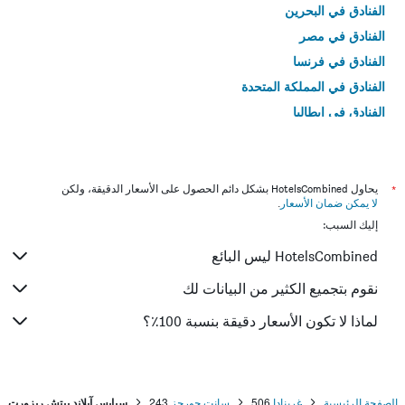
الفنادق في البحرين
الفنادق في مصر
الفنادق في فرنسا
الفنادق في المملكة المتحدة
الفنادق في إيطاليا
الفنادق في تايلاند
*
يحاول HotelsCombined بشكل دائم الحصول على الأسعار الدقيقة، ولكن
لا يمكن ضمان الأسعار
.
إليك السبب:
HotelsCombined ليس البائع
نقوم بتجميع الكثير من البيانات لك
لماذا لا تكون الأسعار دقيقة بنسبة 100٪؟
الصفحة الرئيسية
غرينادا
506
سانت جورجز
243
سبايس آيلاند بيتش ريزورت