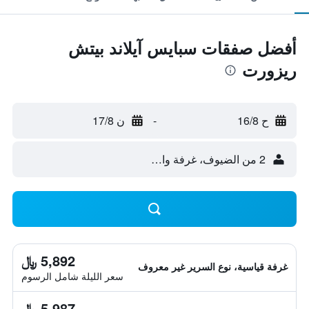
أفضل صفقات سبايس آيلاند بيتش
ريزورت
ح 16/8
-
ن 17/8
2 من الضيوف، غرفة واحدة
5,892 ﷼
غرفة قياسية، نوع السرير غير معروف
سعر الليلة شامل الرسوم
5,987 ﷼