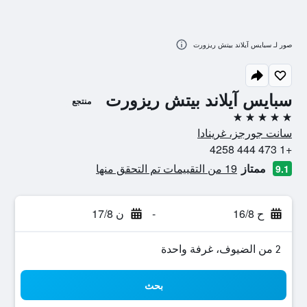
صور لـ سبايس آيلاند بيتش ريزورت
سبايس آيلاند بيتش ريزورت
منتجع
5 نجوم
سانت جورجز، غرينادا
+1 473 444 4258
ممتاز
19 من التقييمات تم التحقق منها
9.1
ح 16/8
-
ن 17/8
2 من الضيوف، غرفة واحدة
بحث