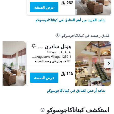
262 ﷼
عرض الصفقة
شاهد المزيد من أهم الفنادق في كيتاناكاجوسوكو
فنادق رخيصة في كيتاناكاجوسوكو
هوتل ساذرن فيلدج أوكيناوا
3 نجوم
جيد 7.4
1359-1 Adaniya, Kita-Nakagusuku Village, كيتاناكاجوسوكو, اليابان
0.2 كيلومتر عن وسط المدينة
115 ﷼
عرض الصفقة
شاهد أرخص الفنادق في كيتاناكاجوسوكو
استكشف كيتاناكاجوسوكو