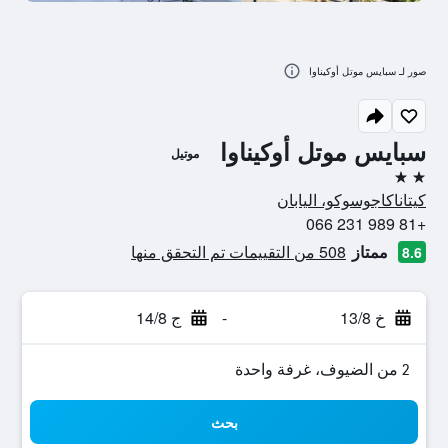
صور لـ سبايس موتل أوكيناوا
سبايس موتل أوكيناوا
موتيل
2 نجمتين
كيتاناكاجوسوكو، اليابان
+81 989 231 066
ممتاز
508 من التقييمات تم التحقق منها
8.6
خ 13/8
-
ج 14/8
2 من الضيوف، غرفة واحدة
بحث