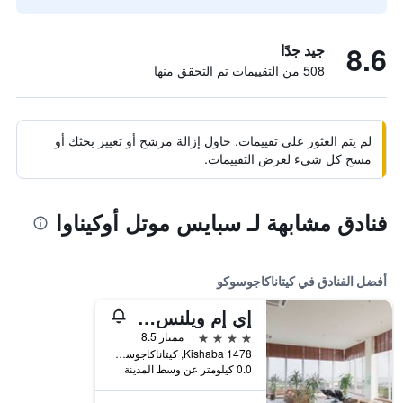
8.6
جيد جدًا
508 من التقييمات تم التحقق منها
لم يتم العثور على تقييمات. حاول إزالة مرشح أو تغيير بحثك أو
مسح كل شيء لعرض التقييمات.
فنادق مشابهة لـ سبايس موتل أوكيناوا
أفضل الفنادق في كيتاناكاجوسوكو
إي إم ويلنس كوراشينو هاكو لايف ستايل ريزورت
4 نجوم
ممتاز 8.5
Kishaba 1478, كيتاناكاجوسوكو, اليابان
0.0 كيلومتر عن وسط المدينة