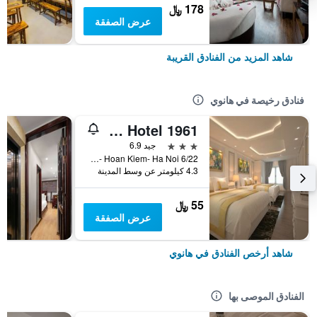
178 ﷼
عرض الصفقة
شاهد المزيد من الفنادق القريبة
فنادق رخيصة في هانوي
Old Quarter Hotel 1961
3 نجوم
جيد 6.9
6/22 Hang Voi Street- Ly Thai To- Hoan Kiem- Ha Noi, هانوي, فيتنام
4.3 كيلومتر عن وسط المدينة
55 ﷼
عرض الصفقة
شاهد أرخص الفنادق في هانوي
الفنادق الموصى بها