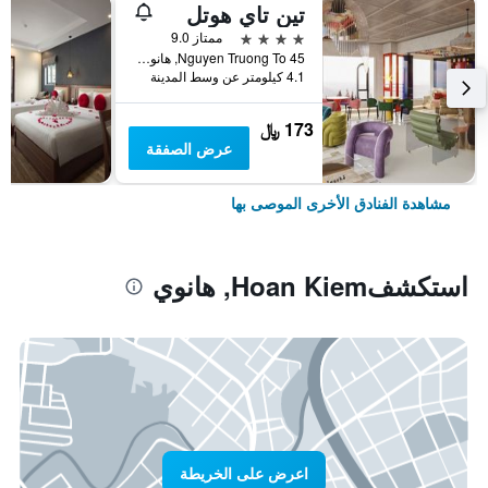
تين تاي هوتل
4 نجوم
ممتاز 9.0
45 Nguyen Truong To, هانوي, فيتنام
4.1 كيلومتر عن وسط المدينة
173 ﷼
عرض الصفقة
مشاهدة الفنادق الأخرى الموصى بها
استكشفHoan Kiem, هانوي
اعرض على الخريطة