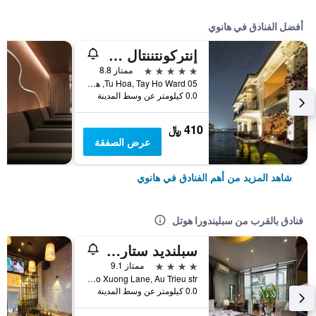
أفضل الفنادق في هانوي
إنتركونتننتال هانوي يستليك
5 نجوم
ممتاز 8.8
05 Tu Hoa, Tay Ho Ward, هانوي, فيتنام
0.0 كيلومتر عن وسط المدينة
410 ﷼
عرض الصفقة
شاهد المزيد من أهم الفنادق في هانوي
فنادق بالقرب من سبليندورا هوتل
سبلنديد ستار جراند هوتل آند سبا
4 نجوم
ممتاز 9.1
No. 14 Tho Xuong Lane, Au Trieu str, هانوي, فيتنام
0.0 كيلومتر عن وسط المدينة