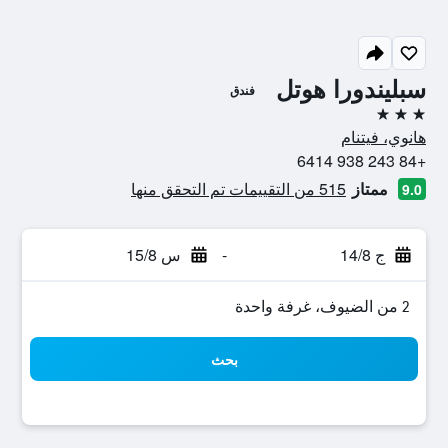
سبليندورا هوتل
فندق
3 نجوم
هانوي، فيتنام
+84 243 938 6414
ممتاز
515 من التقييمات تم التحقق منها
9.0
ج 14/8
-
س 15/8
2 من الضيوف، غرفة واحدة
بحث