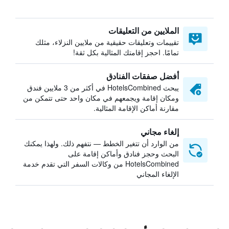
الملايين من التعليقات
تقييمات وتعليقات حقيقية من ملايين النزلاء، مثلك
تمامًا. احجز إقامتك المثالية بكل ثقة!
أفضل صفقات الفنادق
يبحث HotelsCombined في أكثر من 3 ملايين فندق
ومكان إقامة ويجمعهم في مكان واحد حتى تتمكن من
مقارنة أماكن الإقامة المثالية.
إلغاء مجاني
من الوارد أن تتغير الخطط — نتفهم ذلك. ولهذا يمكنك
البحث وحجز فنادق وأماكن إقامة على
HotelsCombined من وكالات السفر التي تقدم خدمة
الإلغاء المجاني