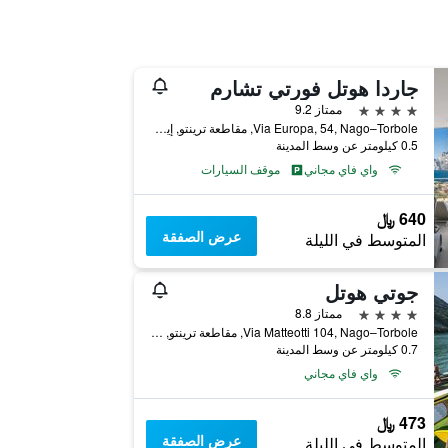
جاردا هوتل فورتي تشارم
4 نجوم
ممتاز 9.2
Via Europa, 54, Nago–Torbole, مقاطعة ترينتو, إيطاليا
0.5 كيلومتر عن وسط المدينة
واي فاي مجاني
موقف السيارات
640 ﷼
عرض الصفقة
المتوسط في الليلة
جوتي هوتل
4 نجوم
ممتاز 8.8
Via Matteotti 104, Nago–Torbole, مقاطعة ترينتو, إيطاليا
0.7 كيلومتر عن وسط المدينة
واي فاي مجاني
473 ﷼
عرض الصفقة
المتوسط في الليلة