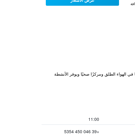
عرض الأسعار
فة
800 م من وسط مدينة توربولي. ويضم مسبحًا في الهواء الطلق ومركزًا صحيًا ويوفر الأنشطة
11:00
+39 046 450 5354