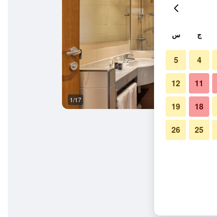
ج
س
5
4
12
11
1/17
آخر
19
18
26
25