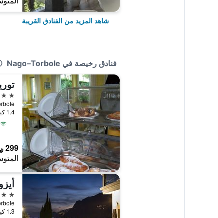
المتوس
شاهد المزيد من الفنادق القريبة
فنادق رخيصة في Nago–Torbole
توري
3 نجوم
1.4 كيلومتر عن وسط المدينة
299 ﷼
المتوس
أيزو
3 نجوم
1.3 كيلومتر عن وسط المدينة