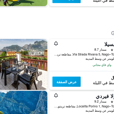
ط في الليلة
سيلا
ممتاز 8.7
Via Strada Rivana 5, Nago–Torbole, مقاطعة ترينتو, إيطاليا
واي فاي مجاني
عرض الصفقة
ط في الليلة
لا فيردي
ممتاز 9.2
Localita Porino 1, Nago–Torbole, مقاطعة ترينتو, إيطاليا