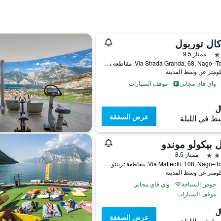
ال توربول
ممتاز 9.5
Via Strada Granda, 68, Nago–Torbole, مقاطعة ترينتو, إيطاليا
واي فاي مجاني
موقف السيارات
عرض الصفقة
ط في الليلة
 بيكولو موندو
ممتاز 8.5
Via Matteotti, 108, Nago–Torbole, مقاطعة ترينتو, إيطاليا
حوض السباحة
واي فاي مجاني
موقف السيارات
عرض الصفقة