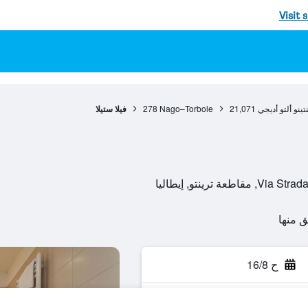
Visit 
تينو ألتو أديجي
21,071
Nago–Torbole
278
فيلا ستيلا
ترينتو, إيطاليا
ح 16/8