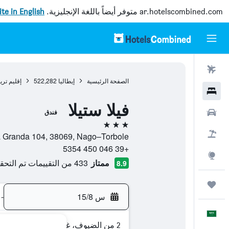
ar.hotelscombined.com
متوفر أيضاً باللغة الإنجليزية.
site in English
رحلات طيران
الصفحة الرئيسية
إيطاليا
522,282
إقليم ترين
فنادق
فيلا ستيلا
سيارات
فندق
3 نجوم
حزم العروض
Via Strada Granda 104, 38069, Nago–Torbole, مقاطعة 
+39 046 450 5354
استكشاف
ممتاز
433 من التقييمات تم التحقق منها
8.9
رحلات
س 15/8
-
العَرَبِيَّة
2 من الضيوف، غرفة واحدة