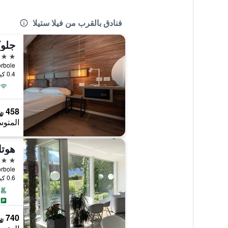
فنادق بالقرب من فيلا ستيلا
جلوك
3 نجوم
0.4 كيلومتر عن وسط المدينة
458 ﷼
المتوس
هوتل
4 نجوم
0.6 كيلومتر عن وسط المدينة
740 ﷼