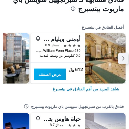
ماريوت بيتسبرج
أفضل الفنادق في بيتسبرغ
أومني ويليام بين هوتل
4 نجوم
ممتاز 8.9
530 William Penn Place, بيتسبرغ, PA, الولايات المتحدة الأميريكية
0.0 كيلومتر عن وسط المدينة
612 ﷼
عرض الصفقة
شاهد المزيد من أهم الفنادق في بيتسبرغ
فنادق بالقرب من سبرنجهيل سويتس باي ماريوت بيتسبرج
حياة هاوس بتسبرج-ساوث سايد
3 نجوم
ممتاز 8.7