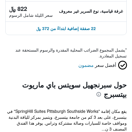
822 ﷼
غرفة قياسية، نوع السرير غير معروف
سعر الليلة شامل الرسوم
22 صفقة إضافية ابتداءً من 372 ﷼
*
يشمل المجموع الضرائب المحلية المقدرة والرسوم المستحقة عند
تسجيل المغادرة.
أفضل سعر
مضمون
حول سبرنجهيل سويتس باي ماريوت
بيتسبرج
يقع مكان إقامة "SpringHill Suites Pittsburgh Southside Works" في
بيتسبرغ، على بعد 3 كم من جامعة بيتسبرغ، ويتميز بمركز للياقة البدنية
ومواقف خاصة للسيارات وصالة مشتركة وتراس. يوفر هذا الفندق
المصنف 3 ن...