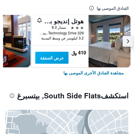
الفنادق الموصى بها
هوتل إنديجو بيتسبرج يونيفيرسيتي أوكلاند باي آيتش جي
3 نجوم
ممتاز 8.3
329 Technology Drive, بيتسبرغ, PA, الولايات المتحدة الأميريكية
3.2 كيلومتر عن وسط المدينة
410 ﷼
عرض الصفقة
مشاهدة الفنادق الأخرى الموصى بها
استكشفSouth Side Flats, بيتسبرغ