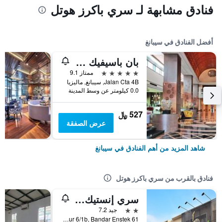
فنادق مشابهة لـ سري باكرز هوتل
أفضل الفنادق في سيبانغ
بان باسيفيك مطار كوالالمبور الدولي
5 نجوم
ممتاز 9.1
Jalan Cta 4B, سيبانغ, ماليزيا
0.0 كيلومتر عن وسط المدينة
527 ﷼
عرض الصفقة
شاهد المزيد من أهم الفنادق في سيبانغ
فنادق بالقرب من سري باكرز هوتل
سري إنستيك هوتل
2 نجمتين
جيد 7.2
61 Jalan Timur 6/1b, Bandar Enstek, سيبانغ, ماليزيا