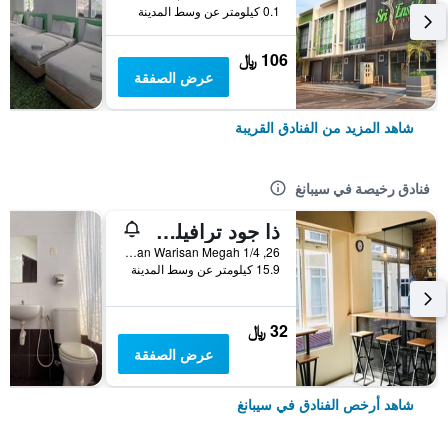
0.1 كيلومتر عن وسط المدينة
106 ﷼
عرض الصفقة
شاهد المزيد من الفنادق القريبة
فنادق رخيصة في سيبانغ
ذا جود ترافيلرز هوستل - كي يربورت
26, Jalan Warisan Megah 1/4, سيبانغ, ماليزيا
15.9 كيلومتر عن وسط المدينة
32 ﷼
عرض الصفقة
شاهد أرخص الفنادق في سيبانغ