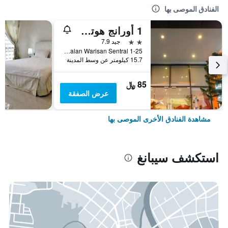
الفنادق الموصى بها
1 أورانج هوتل كلي آند كليا
2 نجمتين
جيد 7.9
25-G, Jalan Warisan Sentral 1, سيبانغ, ماليزيا
15.7 كيلومتر عن وسط المدينة
85 ﷼
عرض الصفقة
مشاهدة الفنادق الأخرى الموصى بها
استكشف سيبانغ