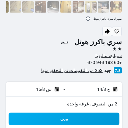
صور لـ سري باكرز هوتل
سري باكرز هوتل
فندق
2 نجمتين
سيبانغ، ماليزيا
+60 193 946 670
جيد
253 من التقييمات تم التحقق منها
7.8
ج 14/8
-
س 15/8
2 من الضيوف، غرفة واحدة
بحث